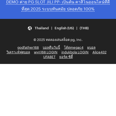
DEMO ค่าย PG SLOT JILI PP- เป็นต้น คาสิโนออนไลน์ที่ดี
ที่สุด 2025 ระบบทันสมัย ปลอดภัย 100%
Thailand | English (US) | (THB)
© 2025 ทดลองเล่นสล็อต pg, Inc.
godfather168
บอลคืนวันนี้
โค้ดmegac4
ผบอล
วิเคราะห์ฟุตบอล
wyn168 LOGIN
indukbola LOGIN
Alice432
UFABET
ยอร์ค ซิตี้