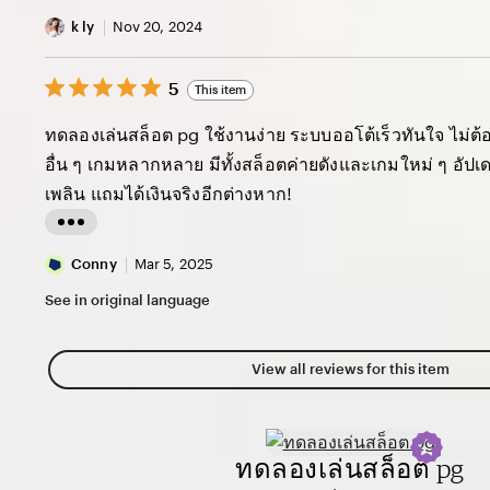
a
v
i
k ly
Nov 20, 2024
c
i
s
y
e
5
t
5
This item
out
T
w
i
of
ทดลองเล่นสล็อต pg ใช้งานง่าย ระบบออโต้เร็วทันใจ ไม่ต
5
h
b
n
stars
อื่น ๆ เกมหลากหลาย มีทั้งสล็อตค่ายดังและเกมใหม่ ๆ อัป
e
y
g
เพลิน แถมได้เงินจริงอีกต่างหาก!
w
L
r
a
e
L
u
v
i
Conny
Mar 5, 2025
r
i
s
See in original language
a
e
t
M
w
i
View all reviews for this item
a
b
n
r
y
g
i
k
r
ทดลองเล่นสล็อต pg
a
l
e