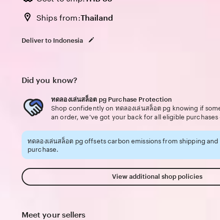
Ships from:
Thailand
Deliver to Indonesia
Did you know?
ทดลองเล่นสล็อต pg Purchase Protection
Shop confidently on ทดลองเล่นสล็อต pg knowing if som
an order, we've got your back for all eligible purchase
ทดลองเล่นสล็อต pg offsets carbon emissions from shipping and
purchase.
View additional shop policies
Meet your sellers