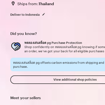
Ships from:
Thailand
Deliver to Indonesia
Did you know?
ทดลองเล่นสล็อต pg Purchase Protection
Shop confidently on ทดลองเล่นสล็อต pg knowing if som
an order, we've got your back for all eligible purchase
ทดลองเล่นสล็อต pg offsets carbon emissions from shipping and
purchase.
View additional shop policies
Meet your sellers