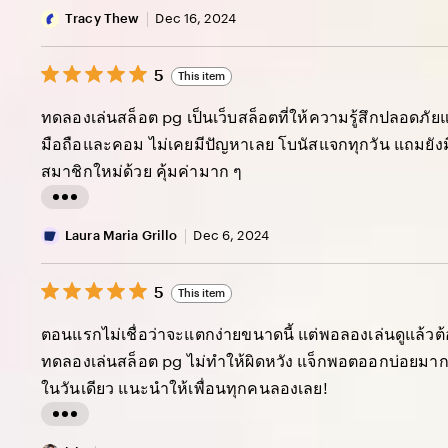
i
Tracy Thew
Dec 16, 2024
s
5
t
5
This item
out
i
of
ทดลองเล่นสล็อต pg เป็นเว็บสล็อตที่ให้ความรู้สึกปลอดภัยแล
5
n
stars
มือถือและคอม ไม่เคยมีปัญหาเลย โบนัสแจกทุกวัน แถมยัง
g
สมาชิกใหม่ด้วย คุ้มค่ามาก ๆ
r
e
L
v
i
Laura Maria Grillo
Dec 6, 2024
i
s
e
5
t
5
This item
out
w
i
of
ตอนแรกไม่เชื่อว่าจะแตกง่ายขนาดนี้ แต่พอลองเล่นดูแล้วต
5
b
n
stars
ทดลองเล่นสล็อต pg ไม่ทำให้ผิดหวัง แจ็กพอตออกบ่อยมาก 
y
g
ในวันเดียว แนะนำให้เพื่อนทุกคนลองเลย!
T
r
r
e
L