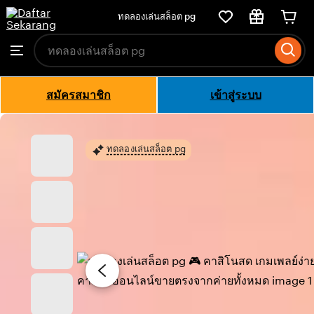
ทดลอง
ทดลองเล่นสล็อต pg
Skip
เล่น
to
Search
Browse
สล็อต
ontent
for
pg
items
or
สมัครสมาชิก
เข้าสู่ระบบ
shops
ทดลองเล่นสล็อต pg