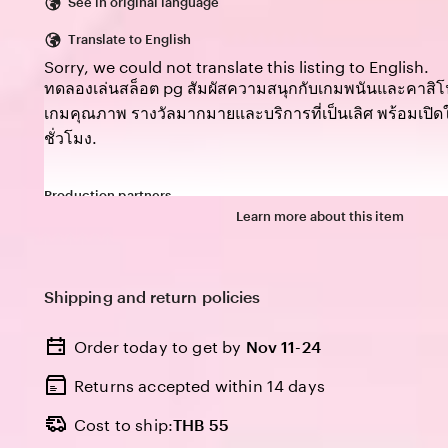
See in original language
Translate to English
Sorry, we could not translate this listing to English.
ทดลองเล่นสล็อต pg สัมผัสความสนุกกับเกมพนันและคาสิโนอ
เกมคุณภาพ รางวัลมากมายและบริการที่เป็นเลิศ พร้อมเปิด
ชั่วโมง.
Production partners
Learn more about this item
ทดลองเล่นสล็อต pg makes this item with help from
Paperworks, The Netherlands
View all
Shipping and return policies
Order today to get by
Nov 11-24
Returns accepted
within 14 days
Cost to ship:
THB
55