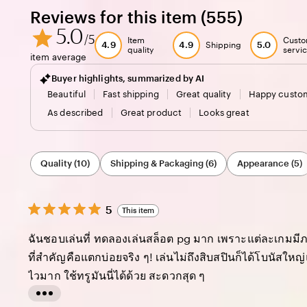
Reviews for this item (555)
5.0
/5
Item
Custo
4.9
4.9
5.0
Shipping
quality
servi
item average
Buyer highlights, summarized by AI
Beautiful
Fast shipping
Great quality
Happy custo
As described
Great product
Looks great
Filter
Quality (10)
Shipping & Packaging (6)
Appearance (5)
by
category
5
5
This item
out
of
ฉันชอบเล่นที่ ทดลองเล่นสล็อต pg มาก เพราะแต่ละเกมมี
5
stars
ที่สำคัญคือแตกบ่อยจริง ๆ! เล่นไม่ถึงสิบสปินก็ได้โบนัสให
ไวมาก ใช้ทรูมันนี่ได้ด้วย สะดวกสุด ๆ
L