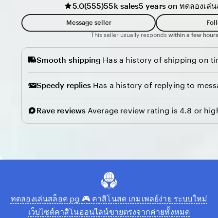
5.0
(555)
55k sales
5 years on ทดลองเล่น
r
i
i
e
Message seller
Fol
l
w
This seller usually responds
within a few hours
l
b
o
Smooth shipping
Has a history of shipping on t
y
C
Speedy replies
Has a history of replying to mess
o
n
Rave reviews
Average review rating is 4.8 or hig
n
y
ทดลองเล่นสล็อต pg 🎮 คาสิโนสด เกมเพลย์ง่าย ระบบใหม่
เว็บไซต์คาสิโนออนไลน์ขายตรงจากค่ายทั้งหมด