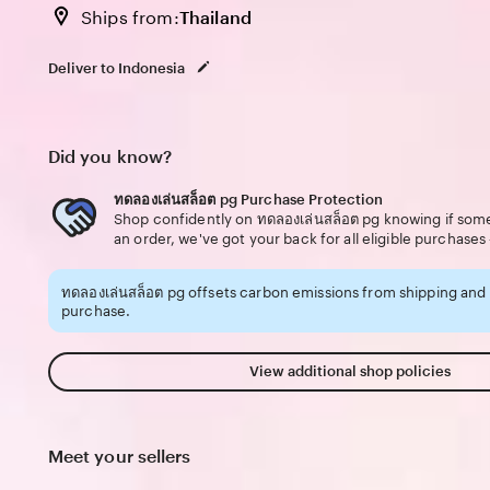
Ships from:
Thailand
Deliver to Indonesia
Did you know?
ทดลองเล่นสล็อต pg Purchase Protection
Shop confidently on ทดลองเล่นสล็อต pg knowing if som
an order, we've got your back for all eligible purchase
ทดลองเล่นสล็อต pg offsets carbon emissions from shipping and
purchase.
View additional shop policies
Meet your sellers