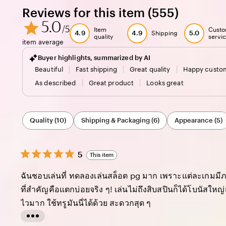
Reviews for this item (555)
5.0
/5
Item
Custo
4.9
4.9
5.0
Shipping
quality
servi
item average
Buyer highlights, summarized by AI
Beautiful
Fast shipping
Great quality
Happy custo
As described
Great product
Looks great
Filter
Quality (10)
Shipping & Packaging (6)
Appearance (5)
by
category
5
5
This item
out
of
ฉันชอบเล่นที่ ทดลองเล่นสล็อต pg มาก เพราะแต่ละเกมมี
5
stars
ที่สำคัญคือแตกบ่อยจริง ๆ! เล่นไม่ถึงสิบสปินก็ได้โบนัสให
ไวมาก ใช้ทรูมันนี่ได้ด้วย สะดวกสุด ๆ
L