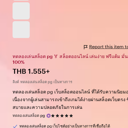
Report this item 
ทดลองเล่นสล็อต pg 🏅 สล็อตออนไลน์ เล่นง่าย ฟรีแต้ม ม
100%
Price:
THB 1.555+
ลิงค์ ทดลองเล่นสล็อต pg เป็นทางการ
ทดลองเล่นสล็อต pg เว็บสล็อตออนไลน์ ที่ได้รับความนิยมอ
เนื่องจากผู้เล่นสามารถเข้าถึงเกมได้ง่ายผ่านสล็อตเว็บตรง
สบายและความปลอดภัยในการเล่น
5
ทดลองเล่นสล็อต pg
out
of
ทดลองเล่นสล็อต pg เว็บไซต์อย่างเป็นทางการที่เชื่อถือได้