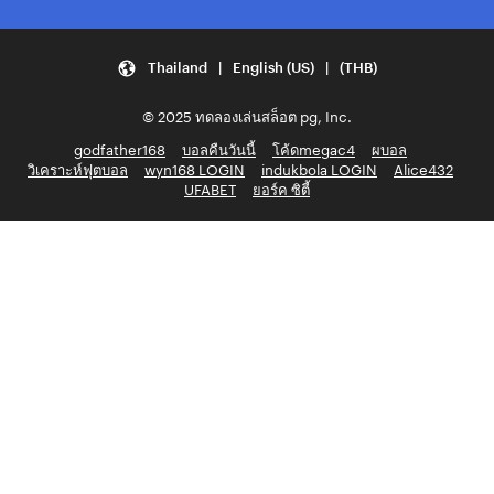
Thailand | English (US) | (THB)
© 2025 ทดลองเล่นสล็อต pg, Inc.
godfather168
บอลคืนวันนี้
โค้ดmegac4
ผบอล
วิเคราะห์ฟุตบอล
wyn168 LOGIN
indukbola LOGIN
Alice432
UFABET
ยอร์ค ซิตี้