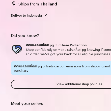
Ships from:
Thailand
Deliver to Indonesia
Did you know?
ทดลองเล่นสล็อต pg Purchase Protection
Shop confidently on ทดลองเล่นสล็อต pg knowing if som
an order, we've got your back for all eligible purchase
ทดลองเล่นสล็อต pg offsets carbon emissions from shipping and
purchase.
View additional shop policies
Meet your sellers