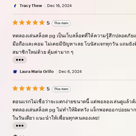
i
Tracy Thew
Dec 16, 2024
s
5
t
5
This item
out
i
of
ทดลองเล่นสล็อต pg เป็นเว็บสล็อตที่ให้ความรู้สึกปลอดภัยแล
5
n
stars
มือถือและคอม ไม่เคยมีปัญหาเลย โบนัสแจกทุกวัน แถมยัง
g
สมาชิกใหม่ด้วย คุ้มค่ามาก ๆ
r
e
L
v
i
Laura Maria Grillo
Dec 6, 2024
i
s
e
5
t
5
This item
out
w
i
of
ตอนแรกไม่เชื่อว่าจะแตกง่ายขนาดนี้ แต่พอลองเล่นดูแล้วต
5
b
n
stars
ทดลองเล่นสล็อต pg ไม่ทำให้ผิดหวัง แจ็กพอตออกบ่อยมาก 
y
g
ในวันเดียว แนะนำให้เพื่อนทุกคนลองเลย!
T
r
r
e
L