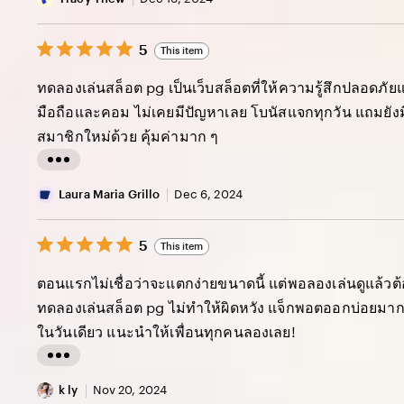
s
5
t
5
This item
out
i
of
ทดลองเล่นสล็อต pg เป็นเว็บสล็อตที่ให้ความรู้สึกปลอดภัยแล
5
n
stars
มือถือและคอม ไม่เคยมีปัญหาเลย โบนัสแจกทุกวัน แถมยัง
g
สมาชิกใหม่ด้วย คุ้มค่ามาก ๆ
r
e
L
v
i
Laura Maria Grillo
Dec 6, 2024
i
s
e
5
t
5
This item
out
w
i
of
ตอนแรกไม่เชื่อว่าจะแตกง่ายขนาดนี้ แต่พอลองเล่นดูแล้วต
5
b
n
stars
ทดลองเล่นสล็อต pg ไม่ทำให้ผิดหวัง แจ็กพอตออกบ่อยมาก 
y
g
ในวันเดียว แนะนำให้เพื่อนทุกคนลองเลย!
T
r
r
e
L
a
v
i
k ly
Nov 20, 2024