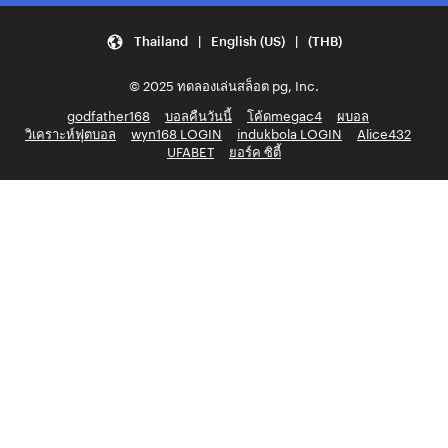
Thailand | English (US) | (THB)
© 2025 ทดลองเล่นสล็อต pg, Inc.
godfather168
บอลคืนวันนี้
โค้ดmegac4
ผบอล
วิเคราะห์ฟุตบอล
wyn168 LOGIN
indukbola LOGIN
Alice432
UFABET
ยอร์ค ซิตี้