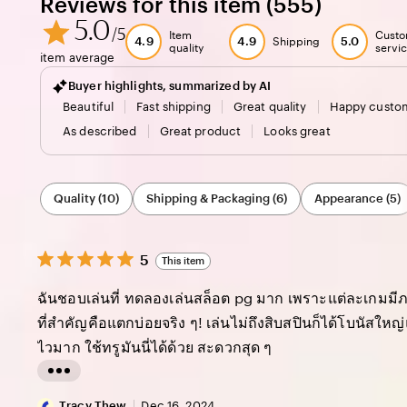
Reviews for this item (555)
5.0
/5
Item
Custo
4.9
4.9
5.0
Shipping
quality
servi
item average
Buyer highlights, summarized by AI
Beautiful
Fast shipping
Great quality
Happy custo
As described
Great product
Looks great
Filter
Quality (10)
Shipping & Packaging (6)
Appearance (5)
by
category
5
5
This item
out
of
ฉันชอบเล่นที่ ทดลองเล่นสล็อต pg มาก เพราะแต่ละเกมมี
5
stars
ที่สำคัญคือแตกบ่อยจริง ๆ! เล่นไม่ถึงสิบสปินก็ได้โบนัสให
ไวมาก ใช้ทรูมันนี่ได้ด้วย สะดวกสุด ๆ
L
i
Tracy Thew
Dec 16, 2024