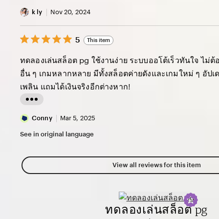
a
v
i
k ly
Nov 20, 2024
c
i
s
y
e
5
t
5
This item
out
T
w
i
of
ทดลองเล่นสล็อต pg ใช้งานง่าย ระบบออโต้เร็วทันใจ ไม่ต
5
h
b
n
stars
อื่น ๆ เกมหลากหลาย มีทั้งสล็อตค่ายดังและเกมใหม่ ๆ อัป
e
y
g
เพลิน แถมได้เงินจริงอีกต่างหาก!
w
L
r
a
e
L
u
v
i
Conny
Mar 5, 2025
r
i
s
See in original language
a
e
t
M
w
i
View all reviews for this item
a
b
n
r
y
g
i
k
r
ทดลองเล่นสล็อต pg
a
l
e