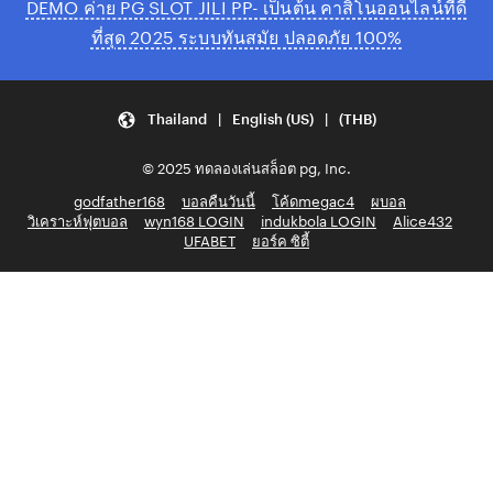
DEMO ค่าย PG SLOT JILI PP- เป็นต้น คาสิโนออนไลน์ที่ดี
ที่สุด 2025 ระบบทันสมัย ปลอดภัย 100%
Thailand | English (US) | (THB)
© 2025 ทดลองเล่นสล็อต pg, Inc.
godfather168
บอลคืนวันนี้
โค้ดmegac4
ผบอล
วิเคราะห์ฟุตบอล
wyn168 LOGIN
indukbola LOGIN
Alice432
UFABET
ยอร์ค ซิตี้