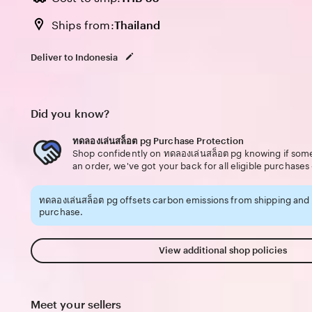
Ships from:
Thailand
Deliver to Indonesia
Did you know?
ทดลองเล่นสล็อต pg Purchase Protection
Shop confidently on ทดลองเล่นสล็อต pg knowing if som
an order, we've got your back for all eligible purchase
ทดลองเล่นสล็อต pg offsets carbon emissions from shipping and
purchase.
View additional shop policies
Meet your sellers