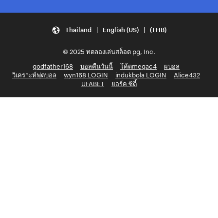
Thailand | English (US) | (THB)
© 2025 ทดลองเล่นสล็อต pg, Inc.
godfather168
บอลคืนวันนี้
โค้ดmegac4
ผบอล
วิเคราะห์ฟุตบอล
wyn168 LOGIN
indukbola LOGIN
Alice432
UFABET
ยอร์ค ซิตี้