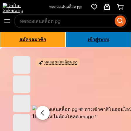
ทดลอง
ทดลองเล่นสล็อต pg
Skip
เล่น
to
Search
Browse
สล็อต
ontent
for
pg
items
or
สมัครสมาชิก
เข้าสู่ระบบ
shops
ทดลองเล่นสล็อต pg