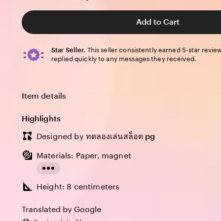
5
stars
Add to Cart
Star Seller.
This seller consistently earned 5-star revie
replied quickly to any messages they received.
Item details
Highlights
Designed by
ทดลองเล่นสล็อต pg
Materials: Paper, magnet
Read
Height: 8 centimeters
the
full
Translated by Google
description