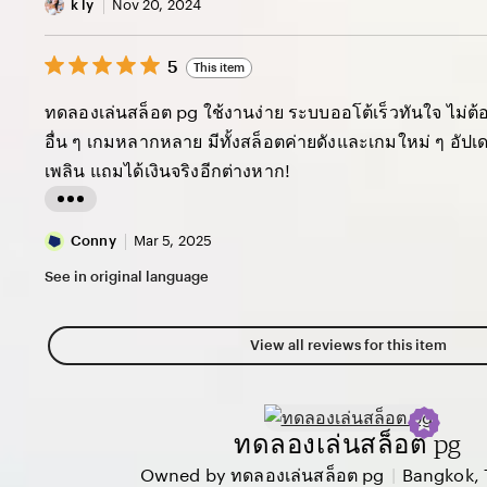
a
v
i
k ly
Nov 20, 2024
c
i
s
y
e
5
t
5
This item
out
T
w
i
of
ทดลองเล่นสล็อต pg ใช้งานง่าย ระบบออโต้เร็วทันใจ ไม่ต
5
h
b
n
stars
อื่น ๆ เกมหลากหลาย มีทั้งสล็อตค่ายดังและเกมใหม่ ๆ อัป
e
y
g
เพลิน แถมได้เงินจริงอีกต่างหาก!
w
L
r
a
e
L
u
v
i
Conny
Mar 5, 2025
r
i
s
See in original language
a
e
t
M
w
i
View all reviews for this item
a
b
n
r
y
g
i
k
r
ทดลองเล่นสล็อต pg
a
l
e
G
y
Owned by ทดลองเล่นสล็อต pg
|
Bangkok, 
v