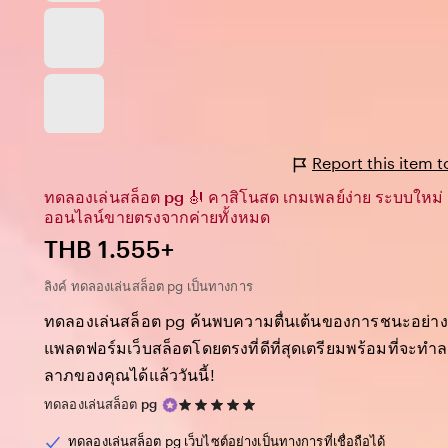
Report this item 
ทดลองเล่นสล็อต pg 🎻 คาสิโนสด เกมเพลย์ง่าย ระบบใหม่ 
ออนไลน์ขายตรงจากค่ายทั้งหมด
Price:
THB 1.555+
ลิงค์ ทดลองเล่นสล็อต pg เป็นทางการ
ทดลองเล่นสล็อต pg ค้นพบความตื่นเต้นของการชนะอย่างง
แพลตฟอร์มเว็บสล็อตโดยตรงที่ดีที่สุดเตรียมพร้อมที่จะทำ
ลาภของคุณได้แล้ววันนี้!
5
ทดลองเล่นสล็อต pg
out
of
ทดลองเล่นสล็อต pg เว็บไซต์อย่างเป็นทางการที่เชื่อถือได้