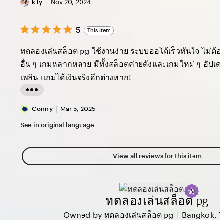
a
v
i
k ly
Nov 20, 2024
c
i
s
y
e
5
t
5
This item
out
T
w
i
of
ทดลองเล่นสล็อต pg ใช้งานง่าย ระบบออโต้เร็วทันใจ ไม่ต
5
h
b
n
stars
อื่น ๆ เกมหลากหลาย มีทั้งสล็อตค่ายดังและเกมใหม่ ๆ อัป
e
y
g
เพลิน แถมได้เงินจริงอีกต่างหาก!
w
L
r
a
e
L
u
v
i
Conny
Mar 5, 2025
r
i
s
See in original language
a
e
t
M
w
i
View all reviews for this item
a
b
n
r
y
g
i
k
r
ทดลองเล่นสล็อต pg
a
l
e
G
y
Owned by ทดลองเล่นสล็อต pg
|
Bangkok, 
v