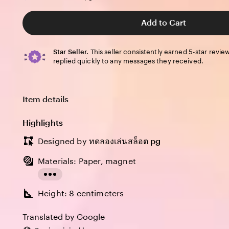
5
stars
Add to Cart
Star Seller.
This seller consistently earned 5-star revie
replied quickly to any messages they received.
Item details
Highlights
Designed by
ทดลองเล่นสล็อต pg
Materials: Paper, magnet
Read
Height: 8 centimeters
the
full
Translated by Google
description