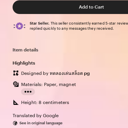
stars
Add to Cart
Star Seller.
This seller consistently earned 5-star revie
replied quickly to any messages they received.
Item details
Highlights
Designed by
ทดลองเล่นสล็อต pg
Materials: Paper, magnet
Read
Height: 8 centimeters
the
full
Translated by Google
description
See in original language