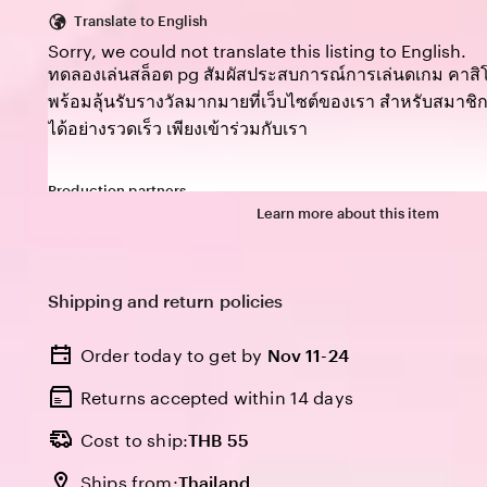
Translate to English
Sorry, we could not translate this listing to English.
ทดลองเล่นสล็อต pg สัมผัสประสบการณ์การเล่นดเกม คาสิโนอ
พร้อมลุ้นรับรางวัลมากมายที่เว็บไซต์ของเรา สำหรับสมาชิก
ได้อย่างรวดเร็ว เพียงเข้าร่วมกับเรา
Production partners
Learn more about this item
ทดลองเล่นสล็อต pg makes this item with help from
Paperworks, The Netherlands
View all
Shipping and return policies
Order today to get by
Nov 11-24
Returns accepted
within 14 days
Cost to ship:
THB
55
Ships from:
Thailand