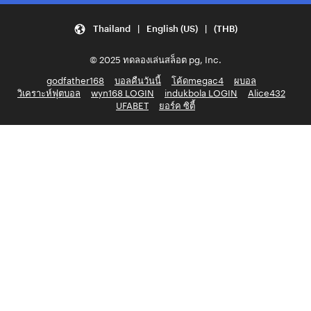
Thailand | English (US) | (THB)
© 2025 ทดลองเล่นสล็อต pg, Inc.
godfather168
บอลคืนวันนี้
โค้ดmegac4
ผบอล
วิเคราะห์ฟุตบอล
wyn168 LOGIN
indukbola LOGIN
Alice432
UFABET
ยอร์ค ซิตี้