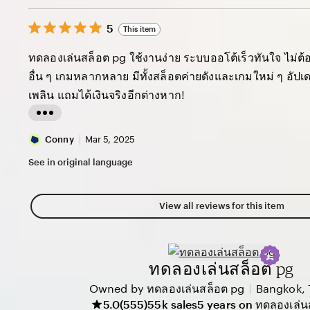
c
i
s
y
e
5
t
5
This item
out
T
w
i
of
ทดลองเล่นสล็อต pg ใช้งานง่าย ระบบออโต้เร็วทันใจ ไม่ต
5
h
b
n
stars
อื่น ๆ เกมหลากหลาย มีทั้งสล็อตค่ายดังและเกมใหม่ ๆ อัป
e
y
g
เพลิน แถมได้เงินจริงอีกต่างหาก!
w
L
r
a
e
L
u
v
i
Conny
Mar 5, 2025
r
i
s
See in original language
a
e
t
M
w
i
View all reviews for this item
a
b
n
r
y
g
i
k
r
ทดลองเล่นสล็อต pg
a
l
e
G
y
Owned by ทดลองเล่นสล็อต pg
|
Bangkok, 
v
5.0
(555)
55k sales
5 years on ทดลองเล่น
r
i