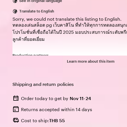
See in original language
Translate to English
Sorry, we could not translate this listing to English.
ทดลองเล่นสล็อต pg เว็บคาสิโน ที่ทำให้ทุกการทดลองสนุกส
โปรโมชั่นที่เชื่อถือได้ในปี 2025 มอบประสบการณ์ระดับพรี
ลูกค้าที่ยอดเยี่ยม
Production partners
Learn more about this item
ทดลองเล่นสล็อต pg makes this item with help from
Paperworks, The Netherlands
View all
Shipping and return policies
Order today to get by
Nov 11-24
Returns accepted
within 14 days
Cost to ship:
THB
55