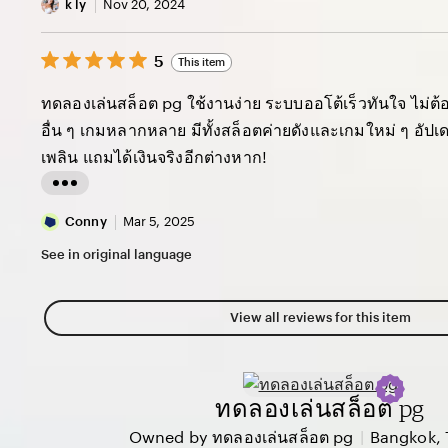
a
v
i
k ly
Nov 20, 2024
c
i
s
y
e
5
t
5
This item
out
T
w
i
of
ทดลองเล่นสล็อต pg ใช้งานง่าย ระบบออโต้เร็วทันใจ ไม่ต
5
h
b
n
stars
อื่น ๆ เกมหลากหลาย มีทั้งสล็อตค่ายดังและเกมใหม่ ๆ อัป
e
y
g
เพลิน แถมได้เงินจริงอีกต่างหาก!
w
L
r
a
e
L
u
v
i
Conny
Mar 5, 2025
r
i
s
See in original language
a
e
t
M
w
i
View all reviews for this item
a
b
n
r
y
g
i
k
r
ทดลองเล่นสล็อต pg
a
l
e
G
y
Owned by ทดลองเล่นสล็อต pg
|
Bangkok, 
v