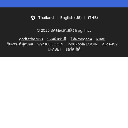
Thailand | English (US) | (THB)
© 2025 ทดลองเล่นสล็อต pg, Inc.
godfather168
บอลคืนวันนี้
โค้ดmegac4
ผบอล
วิเคราะห์ฟุตบอล
wyn168 LOGIN
indukbola LOGIN
Alice432
UFABET
ยอร์ค ซิตี้