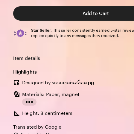
5
stars
Add to Cart
Star Seller.
This seller consistently earned 5-star revie
replied quickly to any messages they received.
Item details
Highlights
Designed by
ทดลองเล่นสล็อต pg
Materials: Paper, magnet
Read
Height: 8 centimeters
the
full
Translated by Google
description