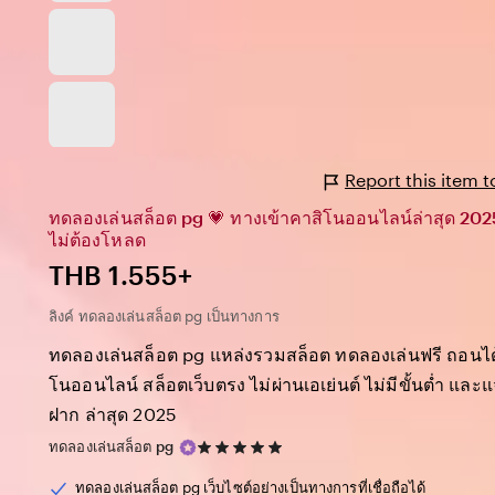
Report this item 
ทดลองเล่นสล็อต pg 💗 ทางเข้าคาสิโนออนไลน์ล่าสุด 2025 เ
ไม่ต้องโหลด
Price:
THB 1.555+
ลิงค์ ทดลองเล่นสล็อต pg เป็นทางการ
ทดลองเล่นสล็อต pg แหล่งรวมสล็อต ทดลองเล่นฟรี ถอนได
โนออนไลน์ สล็อตเว็บตรง ไม่ผ่านเอเย่นต์ ไม่มีขั้นต่ำ และแ
ฝาก ล่าสุด 2025
5
ทดลองเล่นสล็อต pg
out
of
ทดลองเล่นสล็อต pg เว็บไซต์อย่างเป็นทางการที่เชื่อถือได้