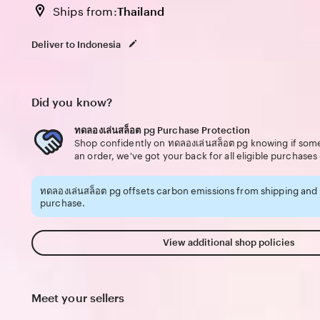
Ships from:
Thailand
Deliver to Indonesia
Did you know?
ทดลองเล่นสล็อต pg Purchase Protection
Shop confidently on ทดลองเล่นสล็อต pg knowing if som
an order, we've got your back for all eligible purchase
ทดลองเล่นสล็อต pg offsets carbon emissions from shipping and
purchase.
View additional shop policies
Meet your sellers