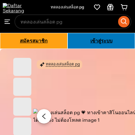
ทดลอง
ทดลองเล่นสล็อต pg
Skip
เล่น
to
Search
Browse
สล็อต
ontent
for
pg
items
or
สมัครสมาชิก
เข้าสู่ระบบ
shops
ทดลองเล่นสล็อต pg