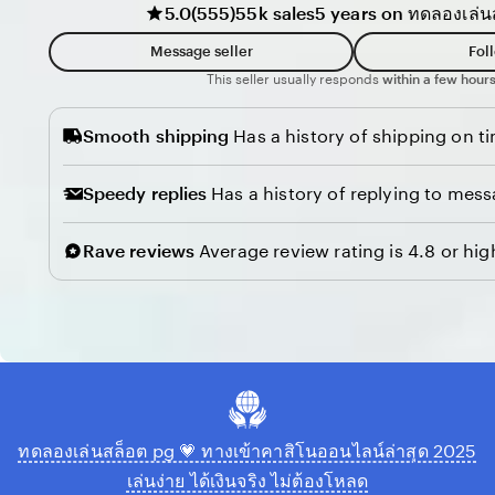
5.0
(555)
55k sales
5 years on ทดลองเล่น
r
i
i
e
Message seller
Fol
l
w
This seller usually responds
within a few hours
l
b
o
Smooth shipping
Has a history of shipping on t
y
C
Speedy replies
Has a history of replying to mess
o
n
Rave reviews
Average review rating is 4.8 or hig
n
y
ทดลองเล่นสล็อต pg 💗 ทางเข้าคาสิโนออนไลน์ล่าสุด 2025
เล่นง่าย ได้เงินจริง ไม่ต้องโหลด