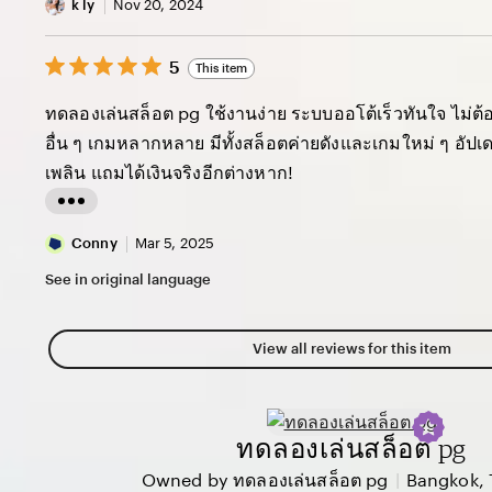
a
v
i
k ly
Nov 20, 2024
c
i
s
y
e
5
t
5
This item
out
T
w
i
of
ทดลองเล่นสล็อต pg ใช้งานง่าย ระบบออโต้เร็วทันใจ ไม่ต
5
h
b
n
stars
อื่น ๆ เกมหลากหลาย มีทั้งสล็อตค่ายดังและเกมใหม่ ๆ อัป
e
y
g
เพลิน แถมได้เงินจริงอีกต่างหาก!
w
L
r
a
e
L
u
v
i
Conny
Mar 5, 2025
r
i
s
See in original language
a
e
t
M
w
i
View all reviews for this item
a
b
n
r
y
g
i
k
r
ทดลองเล่นสล็อต pg
a
l
e
G
y
Owned by ทดลองเล่นสล็อต pg
|
Bangkok, 
v