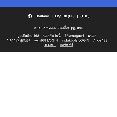
Thailand | English (US) | (THB)
© 2025 ทดลองเล่นสล็อต pg, Inc.
godfather168
บอลคืนวันนี้
โค้ดmegac4
ผบอล
วิเคราะห์ฟุตบอล
wyn168 LOGIN
indukbola LOGIN
Alice432
UFABET
ยอร์ค ซิตี้