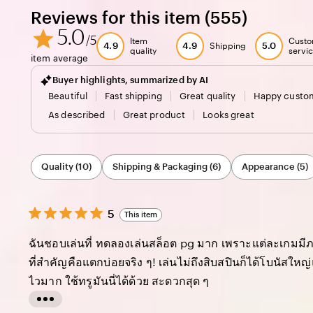
Reviews for this item (555)
5.0
/5
Item
Custo
4.9
4.9
5.0
Shipping
quality
servi
item average
Buyer highlights, summarized by AI
Beautiful
Fast shipping
Great quality
Happy custo
As described
Great product
Looks great
Filter
Quality (10)
Shipping & Packaging (6)
Appearance (5)
by
category
5
5
This item
out
of
ฉันชอบเล่นที่ ทดลองเล่นสล็อต pg มาก เพราะแต่ละเกมมี
5
stars
ที่สำคัญคือแตกบ่อยจริง ๆ! เล่นไม่ถึงสิบสปินก็ได้โบนัสให
ไวมาก ใช้ทรูมันนี่ได้ด้วย สะดวกสุด ๆ
L