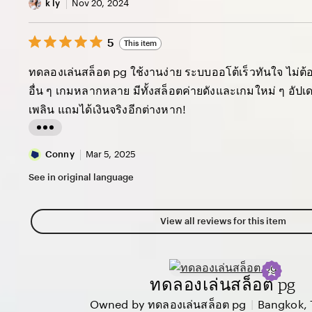
a
v
i
k ly
Nov 20, 2024
c
i
s
y
e
5
t
5
This item
out
T
w
i
of
ทดลองเล่นสล็อต pg ใช้งานง่าย ระบบออโต้เร็วทันใจ ไม่ต
5
h
b
n
stars
อื่น ๆ เกมหลากหลาย มีทั้งสล็อตค่ายดังและเกมใหม่ ๆ อัป
e
y
g
เพลิน แถมได้เงินจริงอีกต่างหาก!
w
L
r
a
e
L
u
v
i
Conny
Mar 5, 2025
r
i
s
See in original language
a
e
t
M
w
i
View all reviews for this item
a
b
n
r
y
g
i
k
r
ทดลองเล่นสล็อต pg
a
l
e
G
y
Owned by ทดลองเล่นสล็อต pg
|
Bangkok, 
v