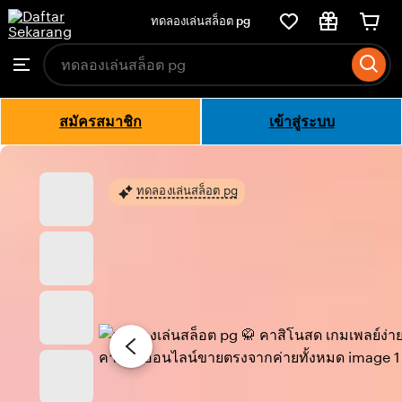
ทดลอง
ทดลองเล่นสล็อต pg
Skip
เล่น
to
Search
Browse
สล็อต
ontent
for
pg
items
or
สมัครสมาชิก
เข้าสู่ระบบ
shops
ทดลองเล่นสล็อต pg