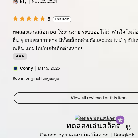
a
v
i
k ly
Nov 20, 2024
c
i
s
y
e
5
t
5
This item
out
T
w
i
of
ทดลองเล่นสล็อต pg ใช้งานง่าย ระบบออโต้เร็วทันใจ ไม่ต
5
h
b
n
stars
อื่น ๆ เกมหลากหลาย มีทั้งสล็อตค่ายดังและเกมใหม่ ๆ อัป
e
y
g
เพลิน แถมได้เงินจริงอีกต่างหาก!
w
L
r
a
e
L
u
v
i
Conny
Mar 5, 2025
r
i
s
See in original language
a
e
t
M
w
i
View all reviews for this item
a
b
n
r
y
g
i
k
r
ทดลองเล่นสล็อต pg
a
l
e
G
y
Owned by ทดลองเล่นสล็อต pg
|
Bangkok, 
v