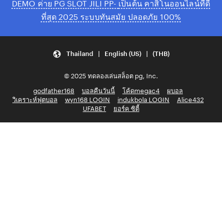
DEMO ค่าย PG SLOT JILI PP- เป็นต้น คาสิโนออนไลน์ที่ดี
ที่สุด 2025 ระบบทันสมัย ปลอดภัย 100%
Thailand | English (US) | (THB)
© 2025 ทดลองเล่นสล็อต pg, Inc.
godfather168
บอลคืนวันนี้
โค้ดmegac4
ผบอล
วิเคราะห์ฟุตบอล
wyn168 LOGIN
indukbola LOGIN
Alice432
UFABET
ยอร์ค ซิตี้