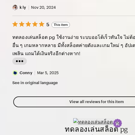
a
v
i
k ly
Nov 20, 2024
c
i
s
y
e
5
t
5
This item
out
T
w
i
of
ทดลองเล่นสล็อต pg ใช้งานง่าย ระบบออโต้เร็วทันใจ ไม่ต
5
h
b
n
stars
อื่น ๆ เกมหลากหลาย มีทั้งสล็อตค่ายดังและเกมใหม่ ๆ อัป
e
y
g
เพลิน แถมได้เงินจริงอีกต่างหาก!
w
L
r
a
e
L
u
v
i
Conny
Mar 5, 2025
r
i
s
See in original language
a
e
t
M
w
i
View all reviews for this item
a
b
n
r
y
g
i
k
r
ทดลองเล่นสล็อต pg
a
l
e