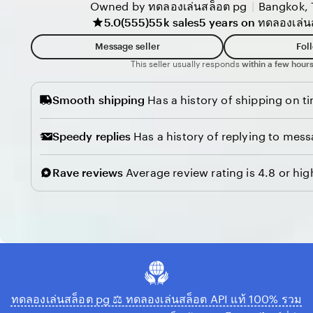
G
y
Owned by ทดลองเล่นสล็อต pg
|
Bangkok, 
v
5.0
(555)
55k sales
5 years on ทดลองเล่น
r
i
i
e
Message seller
Fol
l
w
This seller usually responds
within a few hours
l
b
o
Smooth shipping
Has a history of shipping on t
y
C
Speedy replies
Has a history of replying to mess
o
n
Rave reviews
Average review rating is 4.8 or hig
n
y
ทดลองเล่นสล็อต pg ⚖️ ทดลองเล่นสล็อต API แท้ 100% รวม