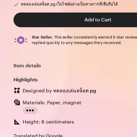
of
ทดลองเล่นสล็อต pg เว็บไซต์อย่างเป็นทางการที่เชื่อถือได้
5
stars
Add to Cart
Star Seller.
This seller consistently earned 5-star revie
replied quickly to any messages they received.
Item details
Highlights
Designed by
ทดลองเล่นสล็อต pg
Materials: Paper, magnet
Read
Height: 8 centimeters
the
full
Translated by Google