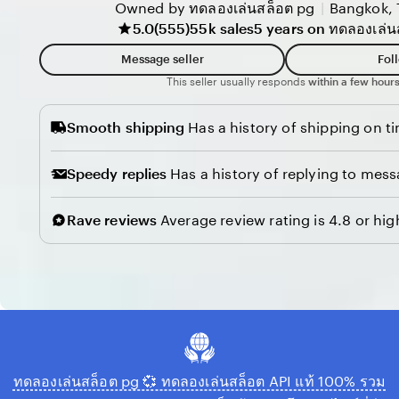
G
y
Owned by ทดลองเล่นสล็อต pg
|
Bangkok, 
v
5.0
(555)
55k sales
5 years on ทดลองเล่น
r
i
i
e
Message seller
Fol
l
w
This seller usually responds
within a few hours
l
b
o
Smooth shipping
Has a history of shipping on t
y
C
Speedy replies
Has a history of replying to mess
o
n
Rave reviews
Average review rating is 4.8 or hig
n
y
ทดลองเล่นสล็อต pg 💞 ทดลองเล่นสล็อต API แท้ 100% รวม