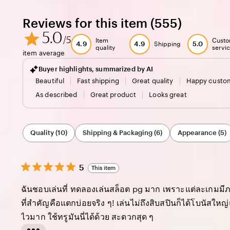
Reviews for this item (555)
5.0
/5
Item
Custo
4.9
4.9
5.0
Shipping
quality
servi
item average
Buyer highlights, summarized by AI
Beautiful
Fast shipping
Great quality
Happy custo
As described
Great product
Looks great
Filter
Quality (10)
Shipping & Packaging (6)
Appearance (5)
by
category
5
5
This item
out
of
ฉันชอบเล่นที่ ทดลองเล่นสล็อต pg มาก เพราะแต่ละเกมมี
5
stars
ที่สำคัญคือแตกบ่อยจริง ๆ! เล่นไม่ถึงสิบสปินก็ได้โบนัสให
ไวมาก ใช้ทรูมันนี่ได้ด้วย สะดวกสุด ๆ