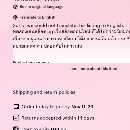
description
See in original language
Translate to English
Sorry, we could not translate this listing to English.
ทดลองเล่นสล็อต pg เว็บสล็อตออนไลน์ ที่ได้รับความนิยมอ
เนื่องจากผู้เล่นสามารถเข้าถึงเกมได้ง่ายผ่านสล็อตเว็บตรง 
สบายและความปลอดภัยในการเล่น
Production partners
Learn more about this item
ทดลองเล่นสล็อต pg makes this item with help from
Paperworks, The Netherlands
View all
Shipping and return policies
Order today to get by
Nov 11-24
Returns accepted
within 14 days
Cost to ship:
THB
55