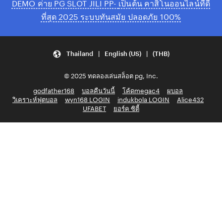
DEMO ค่าย PG SLOT JILI PP- เป็นต้น คาสิโนออนไลน์ที่ดี
ที่สุด 2025 ระบบทันสมัย ปลอดภัย 100%
Thailand | English (US) | (THB)
© 2025 ทดลองเล่นสล็อต pg, Inc.
godfather168
บอลคืนวันนี้
โค้ดmegac4
ผบอล
วิเคราะห์ฟุตบอล
wyn168 LOGIN
indukbola LOGIN
Alice432
UFABET
ยอร์ค ซิตี้