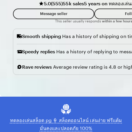
5.0
(555)
55k sales
5 years on ทดลองเล่น
r
i
i
e
Message seller
Fol
l
w
This seller usually responds
within a few hours
l
b
o
Smooth shipping
Has a history of shipping on t
y
C
Speedy replies
Has a history of replying to mess
o
n
Rave reviews
Average review rating is 4.8 or hig
n
y
ทดลองเล่นสล็อต pg 🍦 สล็อตออนไลน์ เล่นง่าย ฟรีแต้ม
มั่นคงและปลอดภัย 100%