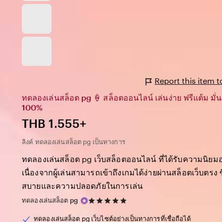
Report this item 
ทดลองเล่นสล็อต pg 🍦 สล็อตออนไลน์ เล่นง่าย ฟรีแต้ม ม
100%
Price:
THB 1.555+
ลิงค์ ทดลองเล่นสล็อต pg เป็นทางการ
ทดลองเล่นสล็อต pg เว็บสล็อตออนไลน์ ที่ได้รับความนิยมอ
เนื่องจากผู้เล่นสามารถเข้าถึงเกมได้ง่ายผ่านสล็อตเว็บตรง
สบายและความปลอดภัยในการเล่น
5
ทดลองเล่นสล็อต pg
out
of
ทดลองเล่นสล็อต pg เว็บไซต์อย่างเป็นทางการที่เชื่อถือได้