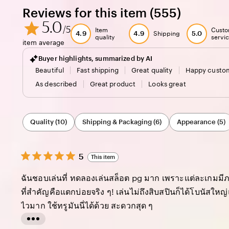
Reviews for this item (555)
5.0
/5
Item
Custo
4.9
4.9
5.0
Shipping
quality
servi
item average
Buyer highlights, summarized by AI
Beautiful
Fast shipping
Great quality
Happy custo
As described
Great product
Looks great
Filter
Quality (10)
Shipping & Packaging (6)
Appearance (5)
by
category
5
5
This item
out
of
ฉันชอบเล่นที่ ทดลองเล่นสล็อต pg มาก เพราะแต่ละเกมมี
5
stars
ที่สำคัญคือแตกบ่อยจริง ๆ! เล่นไม่ถึงสิบสปินก็ได้โบนัสให
ไวมาก ใช้ทรูมันนี่ได้ด้วย สะดวกสุด ๆ
L