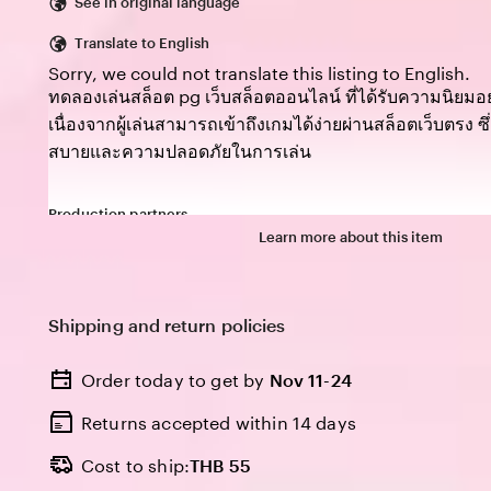
See in original language
Translate to English
Sorry, we could not translate this listing to English.
ทดลองเล่นสล็อต pg เว็บสล็อตออนไลน์ ที่ได้รับความนิยมอ
เนื่องจากผู้เล่นสามารถเข้าถึงเกมได้ง่ายผ่านสล็อตเว็บตรง 
สบายและความปลอดภัยในการเล่น
Production partners
Learn more about this item
ทดลองเล่นสล็อต pg makes this item with help from
Paperworks, The Netherlands
View all
Shipping and return policies
Order today to get by
Nov 11-24
Returns accepted
within 14 days
Cost to ship:
THB
55