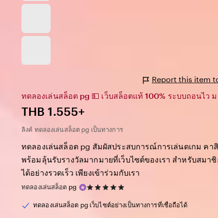
Report this item 
ทดลองเล่นสล็อต pg 💵 เว็บสล็อตแท้ 100% ระบบถอนไว ม
Price:
THB 1.555+
ลิงค์ ทดลองเล่นสล็อต pg เป็นทางการ
ทดลองเล่นสล็อต pg สัมผัสประสบการณ์การเล่นดเกม คาสิโน
พร้อมลุ้นรับรางวัลมากมายที่เว็บไซต์ของเรา สำหรับสมาชิ
ได้อย่างรวดเร็ว เพียงเข้าร่วมกับเรา
5
ทดลองเล่นสล็อต pg
out
of
ทดลองเล่นสล็อต pg เว็บไซต์อย่างเป็นทางการที่เชื่อถือได้
5