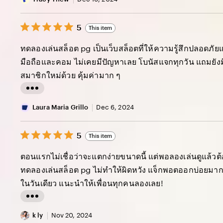
s
5
t
5
This item
out
i
of
ทดลองเล่นสล็อต pg เป็นเว็บสล็อตที่ให้ความรู้สึกปลอดภัยแล
5
n
stars
มือถือและคอม ไม่เคยมีปัญหาเลย โบนัสแจกทุกวัน แถมยัง
g
สมาชิกใหม่ด้วย คุ้มค่ามาก ๆ
r
e
L
v
i
Laura Maria Grillo
Dec 6, 2024
i
s
e
5
t
5
This item
out
w
i
of
ตอนแรกไม่เชื่อว่าจะแตกง่ายขนาดนี้ แต่พอลองเล่นดูแล้วต
5
b
n
stars
ทดลองเล่นสล็อต pg ไม่ทำให้ผิดหวัง แจ็กพอตออกบ่อยมาก 
y
g
ในวันเดียว แนะนำให้เพื่อนทุกคนลองเลย!
T
r
r
e
L
a
v
i
k ly
Nov 20, 2024