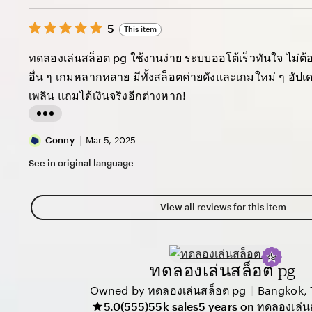
c
i
s
y
e
5
t
5
This item
out
T
w
i
of
ทดลองเล่นสล็อต pg ใช้งานง่าย ระบบออโต้เร็วทันใจ ไม่ต
5
h
b
n
stars
อื่น ๆ เกมหลากหลาย มีทั้งสล็อตค่ายดังและเกมใหม่ ๆ อัป
e
y
g
เพลิน แถมได้เงินจริงอีกต่างหาก!
w
L
r
a
e
L
u
v
i
Conny
Mar 5, 2025
r
i
s
See in original language
a
e
t
M
w
i
View all reviews for this item
a
b
n
r
y
g
i
k
r
ทดลองเล่นสล็อต pg
a
l
e
G
y
Owned by ทดลองเล่นสล็อต pg
|
Bangkok, 
v
5.0
(555)
55k sales
5 years on ทดลองเล่น
r
i