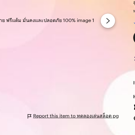
Report this item to ทดลองเล่นสล็อต pg