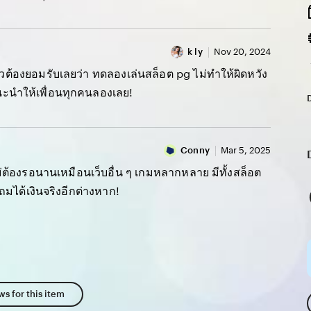
k ly
Nov 20, 2024
วต้องยอมรับเลยว่า ทดลองเล่นสล็อต pg ไม่ทำให้ผิดหวัง
นะนำให้เพื่อนทุกคนลองเลย!
D
Conny
Mar 5, 2025
่ต้องรอนานเหมือนเว็บอื่น ๆ เกมหลากหลาย มีทั้งสล็อต
มได้เงินจริงอีกต่างหาก!
ws for this item