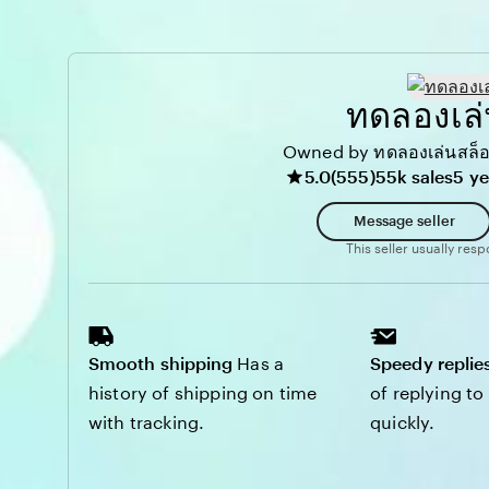
n
h
a
e
g
e
u
w
r
w
r
b
e
a
y
ทดลองเล่
v
M
k
i
Owned by ทดลองเล่นสล็
a
l
e
5.0
(555)
55k sales
5 ye
r
y
w
i
Message seller
b
a
This seller usually res
y
G
C
r
o
i
n
Smooth shipping
Has a
Speedy replie
l
n
history of shipping on time
of replying t
l
y
with tracking.
quickly.
o