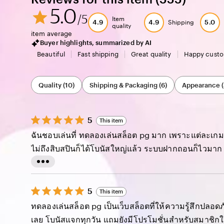
5.0
/5
Item
4.9
4.9
5.0
Shipping
quality
item average
Buyer highlights, summarized by AI
Beautiful
Fast shipping
Great quality
Happy cust
Filter
Quality (10)
Shipping & Packaging (6)
Appearance (
by
category
5
5
This item
out
ฉันชอบเล่นที่ ทดลองเล่นสล็อต pg มาก เพราะแต่ละเกมม
of
5
ไม่ถึงสิบสปินก็ได้โบนัสใหญ่แล้ว ระบบฝากถอนก็ไวมาก ใช
stars
L
i
5
5
This item
s
out
ทดลองเล่นสล็อต pg เป็นเว็บสล็อตที่ให้ความรู้สึกปลอด
of
t
5
เลย โบนัสแจกทุกวัน แถมยังมีโปรโมชั่นสำหรับสมาชิกให
i
stars