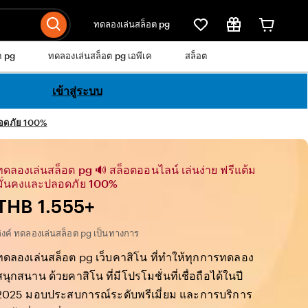
ทดลองเล่นสล็อต pg
ต pg
ทดลองเล่นสล็อต pg เอพีเค
สล็อต
เข้าสู่ระบบ
ลอดภัย 100%
ทดลองเล่นสล็อต pg 🔊 สล็อตออนไลน์ เล่นง่าย ฟรีแต้ม
มั่นคงและปลอดภัย 100%
Price:
THB 1.555+
ิงค์ ทดลองเล่นสล็อต pg เป็นทางการ
ทดลองเล่นสล็อต pg เว็บคาสิโน ที่ทำให้ทุกการทดลอง
สนุกสนาน ด้วยคาสิโน ที่มีโปรโมชั่นที่เชื่อถือได้ในปี
2025 มอบประสบการณ์ระดับพรีเมี่ยม และการบริการ