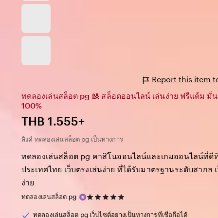
Report this item 
ทดลองเล่นสล็อต pg 🎎 สล็อตออนไลน์ เล่นง่าย ฟรีแต้ม ม
100%
Price:
THB 1.555+
ลิงค์ ทดลองเล่นสล็อต pg เป็นทางการ
ทดลองเล่นสล็อต pg คาสิโนออนไลน์และเกมออนไลน์ที่ดีที่
ประเทศไทย เว็บตรงเล่นง่าย ที่ได้รับมาตรฐานระดับสากล 
ง่าย
5
ทดลองเล่นสล็อต pg
out
of
ทดลองเล่นสล็อต pg เว็บไซต์อย่างเป็นทางการที่เชื่อถือได้