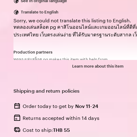
See in original language
Translate to English
Sorry, we could not translate this listing to English.
ทดลองเล่นสล็อต pg คาสิโนออนไลน์และเกมออนไลน์ที่ดีที่ส
ประเทศไทย เว็บตรงเล่นง่าย ที่ได้รับมาตรฐานระดับสากล เ
Production partners
ทดลองเล่นสล็อต pg makes this item with help from
Paperworks, The Netherlands
Learn more about this item
View all
Shipping and return policies
Order today to get by
Nov 11-24
Returns accepted
within 14 days
Cost to ship:
THB
55