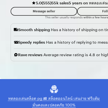
5.0
(555)
55k sales
5 years on ทดลองเล่น
r
i
i
e
Message seller
Fol
l
w
This seller usually responds
within a few hours
l
b
o
Smooth shipping
Has a history of shipping on t
y
C
Speedy replies
Has a history of replying to mess
o
n
Rave reviews
Average review rating is 4.8 or hig
n
y
ทดลองเล่นสล็อต pg 🎎 สล็อตออนไลน์ เล่นง่าย ฟรีแต้ม
มั่นคงและปลอดภัย 100%