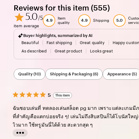
Reviews for this item (555)
5.0
/5
Item
Custo
4.9
4.9
5.0
Shipping
quality
servi
item average
Buyer highlights, summarized by AI
Beautiful
Fast shipping
Great quality
Happy custo
As described
Great product
Looks great
Filter
Quality (10)
Shipping & Packaging (6)
Appearance (5)
by
category
5
5
This item
out
of
ฉันชอบเล่นที่ ทดลองเล่นสล็อต pg มาก เพราะแต่ละเกมมี
5
stars
ที่สำคัญคือแตกบ่อยจริง ๆ! เล่นไม่ถึงสิบสปินก็ได้โบนัสให
ไวมาก ใช้ทรูมันนี่ได้ด้วย สะดวกสุด ๆ
L