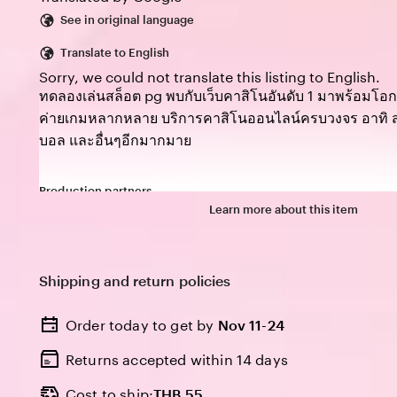
description
See in original language
Translate to English
Sorry, we could not translate this listing to English.
ทดลองเล่นสล็อต pg พบกับเว็บคาสิโนอันดับ 1 มาพร้อมโอ
ค่ายเกมหลากหลาย บริการคาสิโนออนไลน์ครบวงจร อาทิ ส
บอล และอื่นๆอีกมากมาย
Production partners
Learn more about this item
ทดลองเล่นสล็อต pg makes this item with help from
Paperworks, The Netherlands
View all
Shipping and return policies
Order today to get by
Nov 11-24
Returns accepted
within 14 days
Cost to ship:
THB
55