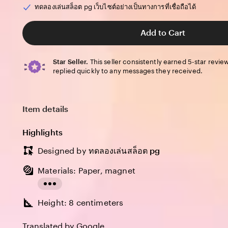
of
ทดลองเล่นสล็อต pg เว็บไซต์อย่างเป็นทางการที่เชื่อถือได้
5
stars
Add to Cart
Star Seller.
This seller consistently earned 5-star revie
replied quickly to any messages they received.
Item details
Highlights
Designed by
ทดลองเล่นสล็อต pg
Materials: Paper, magnet
Read
Height: 8 centimeters
the
full
Translated by Google