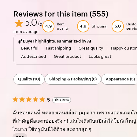
Reviews for this item (555)
5.0
/5
Item
Custo
4.9
4.9
5.0
Shipping
quality
servi
item average
Buyer highlights, summarized by AI
Beautiful
Fast shipping
Great quality
Happy custo
As described
Great product
Looks great
Filter
Quality (10)
Shipping & Packaging (6)
Appearance (5)
by
category
5
5
This item
out
of
ฉันชอบเล่นที่ ทดลองเล่นสล็อต pg มาก เพราะแต่ละเกมมี
5
stars
ที่สำคัญคือแตกบ่อยจริง ๆ! เล่นไม่ถึงสิบสปินก็ได้โบนัสให
ไวมาก ใช้ทรูมันนี่ได้ด้วย สะดวกสุด ๆ