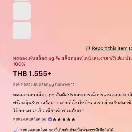
Report this item 
ทดลองเล่นสล็อต pg 🏇 สล็อตออนไลน์ เล่นง่าย ฟรีแต้ม ม
100%
Price:
THB 1.555+
ลิงค์ ทดลองเล่นสล็อต pg เป็นทางการ
ทดลองเล่นสล็อต pg สัมผัสประสบการณ์การเล่นดเกม คาสิโน
พร้อมลุ้นรับรางวัลมากมายที่เว็บไซต์ของเรา สำหรับสมาชิ
ได้อย่างรวดเร็ว เพียงเข้าร่วมกับเรา
5
ทดลองเล่นสล็อต pg
out
of
ทดลองเล่นสล็อต pg เว็บไซต์อย่างเป็นทางการที่เชื่อถือได้