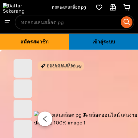
ทดลอง
ทดลองเล่นสล็อต pg
Skip
เล่น
to
Search
Browse
สล็อต
ontent
for
pg
items
or
สมัครสมาชิก
เข้าสู่ระบบ
shops
ทดลองเล่นสล็อต pg