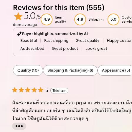
Reviews for this item (555)
5.0
/5
Item
Custo
4.9
4.9
5.0
Shipping
quality
servi
item average
Buyer highlights, summarized by AI
Beautiful
Fast shipping
Great quality
Happy custo
As described
Great product
Looks great
Filter
Quality (10)
Shipping & Packaging (6)
Appearance (5)
by
category
5
5
This item
out
of
ฉันชอบเล่นที่ ทดลองเล่นสล็อต pg มาก เพราะแต่ละเกมมี
5
stars
ที่สำคัญคือแตกบ่อยจริง ๆ! เล่นไม่ถึงสิบสปินก็ได้โบนัสให
ไวมาก ใช้ทรูมันนี่ได้ด้วย สะดวกสุด ๆ
L