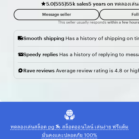
5.0
(555)
55k sales
5 years on ทดลองเล่น
r
i
i
e
Message seller
Fol
l
w
This seller usually responds
within a few hours
l
b
o
Smooth shipping
Has a history of shipping on t
y
C
Speedy replies
Has a history of replying to mess
o
n
Rave reviews
Average review rating is 4.8 or hig
n
y
ทดลองเล่นสล็อต pg 🏇 สล็อตออนไลน์ เล่นง่าย ฟรีแต้ม
มั่นคงและปลอดภัย 100%