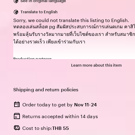
See in original language
Translate to English
Sorry, we could not translate this listing to English.
ทดลองเล่นสล็อต pg สัมผัสประสบการณ์การเล่นดเกม คาสิโนอ
พร้อมลุ้นรับรางวัลมากมายที่เว็บไซต์ของเรา สำหรับสมาชิก
ได้อย่างรวดเร็ว เพียงเข้าร่วมกับเรา
Production partners
Learn more about this item
ทดลองเล่นสล็อต pg makes this item with help from
Paperworks, The Netherlands
View all
Shipping and return policies
Order today to get by
Nov 11-24
Returns accepted
within 14 days
Cost to ship:
THB
55