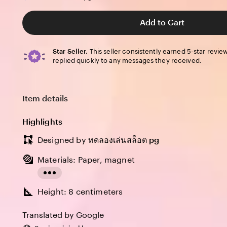
5
stars
Add to Cart
Star Seller.
This seller consistently earned 5-star revie
replied quickly to any messages they received.
Item details
Highlights
Designed by
ทดลองเล่นสล็อต pg
Materials: Paper, magnet
Read
Height: 8 centimeters
the
full
Translated by Google
description