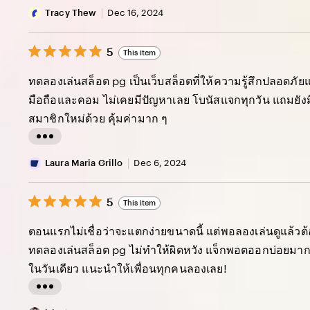
i
Tracy Thew
Dec 16, 2024
s
5
t
5
This item
out
i
of
ทดลองเล่นสล็อต pg เป็นเว็บสล็อตที่ให้ความรู้สึกปลอดภัยแล
5
n
stars
มือถือและคอม ไม่เคยมีปัญหาเลย โบนัสแจกทุกวัน แถมยัง
g
สมาชิกใหม่ด้วย คุ้มค่ามาก ๆ
r
e
L
v
i
Laura Maria Grillo
Dec 6, 2024
i
s
e
5
t
5
This item
out
w
i
of
ตอนแรกไม่เชื่อว่าจะแตกง่ายขนาดนี้ แต่พอลองเล่นดูแล้วต
5
b
n
stars
ทดลองเล่นสล็อต pg ไม่ทำให้ผิดหวัง แจ็กพอตออกบ่อยมาก 
y
g
ในวันเดียว แนะนำให้เพื่อนทุกคนลองเลย!
T
r
r
e
L