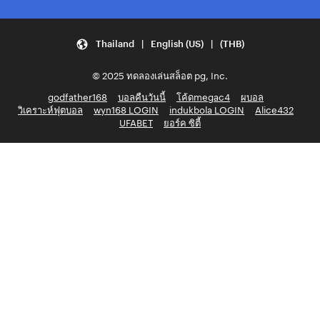
Thailand | English (US) | (THB)
© 2025 ทดลองเล่นสล็อต pg, Inc.
godfather168
บอลคืนวันนี้
โค้ดmegac4
ผบอล
วิเคราะห์ฟุตบอล
wyn168 LOGIN
indukbola LOGIN
Alice432
UFABET
ยอร์ค ซิตี้