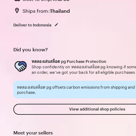
Ships from:
Thailand
Deliver to Indonesia
Did you know?
ทดลองเล่นสล็อต pg Purchase Protection
Shop confidently on ทดลองเล่นสล็อต pg knowing if som
an order, we've got your back for all eligible purchase
ทดลองเล่นสล็อต pg offsets carbon emissions from shipping and
purchase.
View additional shop policies
Meet your sellers