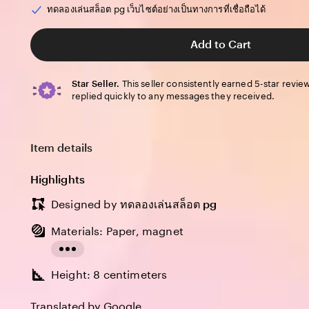
of
ทดลองเล่นสล็อต pg เว็บไซต์อย่างเป็นทางการที่เชื่อถือได้
5
stars
Add to Cart
Star Seller.
This seller consistently earned 5-star revie
replied quickly to any messages they received.
Item details
Highlights
Designed by
ทดลองเล่นสล็อต pg
Materials: Paper, magnet
Read
Height: 8 centimeters
the
full
Translated by Google