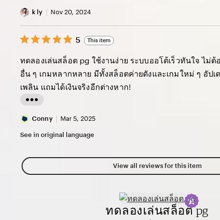
a
v
i
k ly
Nov 20, 2024
c
i
s
y
e
5
t
5
This item
out
T
w
i
of
ทดลองเล่นสล็อต pg ใช้งานง่าย ระบบออโต้เร็วทันใจ ไม่ต
5
h
b
n
stars
อื่น ๆ เกมหลากหลาย มีทั้งสล็อตค่ายดังและเกมใหม่ ๆ อัป
e
y
g
เพลิน แถมได้เงินจริงอีกต่างหาก!
w
L
r
a
e
L
u
v
i
Conny
Mar 5, 2025
r
i
s
See in original language
a
e
t
M
w
i
View all reviews for this item
a
b
n
r
y
g
i
k
r
ทดลองเล่นสล็อต pg
a
l
e