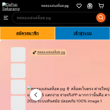
ทดลอง
ทดลองเล่นสล็อต pg
Skip
เล่น
to
Search
Browse
สล็อต
ontent
for
pg
items
or
สมัครสมาชิก
เข้าสู่ระบบ
shops
ทดลองเล่นสล็อต pg