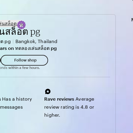
นสล็อต pg
อต pg
|
Bangkok, Thailand
ars on ทดลองเล่นสล็อต pg
Follow shop
ponds
within a few hours.
s
Has a history
Rave reviews
Average
o messages
review rating is 4.8 or
higher.