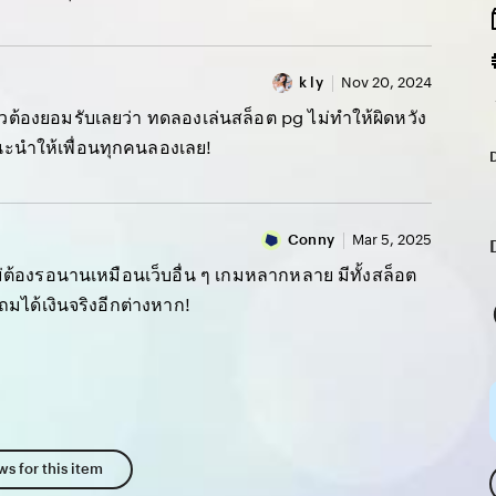
k ly
Nov 20, 2024
วต้องยอมรับเลยว่า ทดลองเล่นสล็อต pg ไม่ทำให้ผิดหวัง
นะนำให้เพื่อนทุกคนลองเลย!
D
Conny
Mar 5, 2025
่ต้องรอนานเหมือนเว็บอื่น ๆ เกมหลากหลาย มีทั้งสล็อต
มได้เงินจริงอีกต่างหาก!
ws for this item