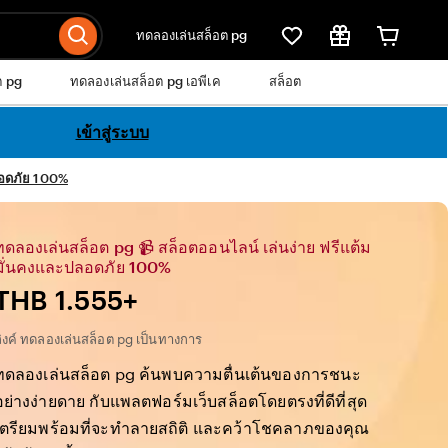
ทดลองเล่นสล็อต pg
ต pg
ทดลองเล่นสล็อต pg เอพีเค
สล็อต
เข้าสู่ระบบ
ลอดภัย 100%
ทดลองเล่นสล็อต pg 📹 สล็อตออนไลน์ เล่นง่าย ฟรีแต้ม
มั่นคงและปลอดภัย 100%
Price:
THB 1.555+
ิงค์ ทดลองเล่นสล็อต pg เป็นทางการ
ทดลองเล่นสล็อต pg ค้นพบความตื่นเต้นของการชนะ
อย่างง่ายดาย กับแพลตฟอร์มเว็บสล็อตโดยตรงที่ดีที่สุด
เตรียมพร้อมที่จะทำลายสถิติ และคว้าโชคลาภของคุณ