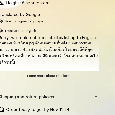
Height: 8 centimeters
the
full
Translated by Google
description
See in original language
Translate to English
Sorry, we could not translate this listing to English.
ทดลองเล่นสล็อต pg ค้นพบความตื่นเต้นของการชนะ
อย่างง่ายดาย กับแพลตฟอร์มเว็บสล็อตโดยตรงที่ดีที่สุด
เตรียมพร้อมที่จะทำลายสถิติ และคว้าโชคลาภของคุณได้
ล้ววันนี้!
Learn more about this item
Production partners
ทดลองเล่นสล็อต pg makes this item with help from
Paperworks, The Netherlands
View all
Shipping and return policies
Order today to get by
Nov 11-24