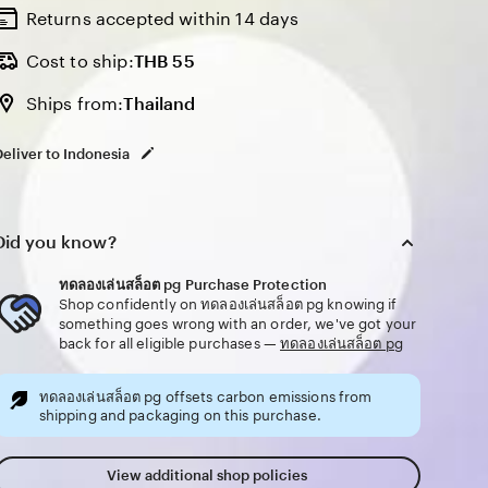
Returns accepted
within 14 days
Cost to ship:
THB
55
Ships from:
Thailand
eliver to Indonesia
Did you know?
ทดลองเล่นสล็อต pg Purchase Protection
Shop confidently on ทดลองเล่นสล็อต pg knowing if
something goes wrong with an order, we've got your
back for all eligible purchases —
ทดลองเล่นสล็อต pg
ทดลองเล่นสล็อต pg offsets carbon emissions from
shipping and packaging on this purchase.
View additional shop policies