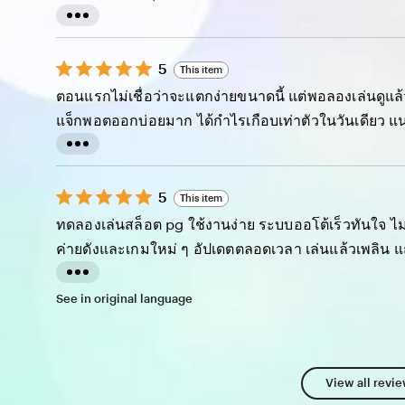
n
L
g
i
5
r
5
This item
s
out
e
ตอนแรกไม่เชื่อว่าจะแตกง่ายขนาดนี้ แต่พอลองเล่นดูแล้
of
t
5
v
แจ็กพอตออกบ่อยมาก ได้กำไรเกือบเท่าตัวในวันเดียว แ
i
stars
i
n
L
e
g
i
w
5
r
5
This item
s
out
b
e
ทดลองเล่นสล็อต pg ใช้งานง่าย ระบบออโต้เร็วทันใจ ไม
of
t
y
5
v
ค่ายดังและเกมใหม่ ๆ อัปเดตตลอดเวลา เล่นแล้วเพลิน แถ
i
stars
T
i
n
L
r
e
See in original language
g
i
a
w
r
s
c
b
e
t
y
y
v
i
View all revie
T
L
i