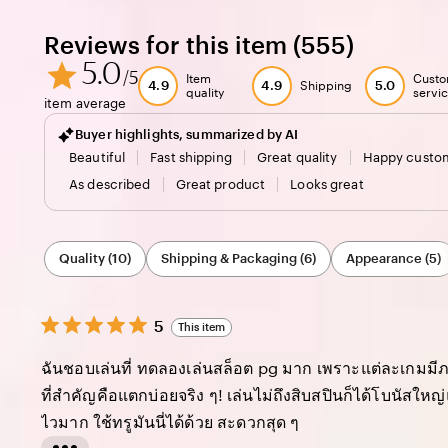
Reviews for this item (555)
5.0
/5
Item
Custo
4.9
4.9
5.0
Shipping
quality
servi
item average
Buyer highlights, summarized by AI
Beautiful
Fast shipping
Great quality
Happy custo
As described
Great product
Looks great
Filter
Quality (10)
Shipping & Packaging (6)
Appearance (5)
by
category
5
5
This item
out
of
ฉันชอบเล่นที่ ทดลองเล่นสล็อต pg มาก เพราะแต่ละเกมมี
5
stars
ที่สำคัญคือแตกบ่อยจริง ๆ! เล่นไม่ถึงสิบสปินก็ได้โบนัสให
ไวมาก ใช้ทรูมันนี่ได้ด้วย สะดวกสุด ๆ