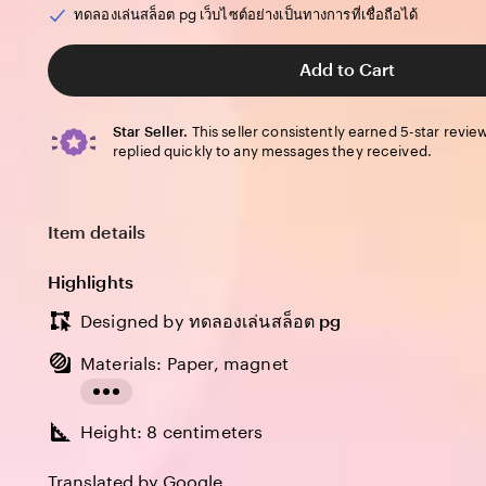
of
ทดลองเล่นสล็อต pg เว็บไซต์อย่างเป็นทางการที่เชื่อถือได้
5
stars
Add to Cart
Star Seller.
This seller consistently earned 5-star revie
replied quickly to any messages they received.
Item details
Highlights
Designed by
ทดลองเล่นสล็อต pg
Materials: Paper, magnet
Read
Height: 8 centimeters
the
full
Translated by Google