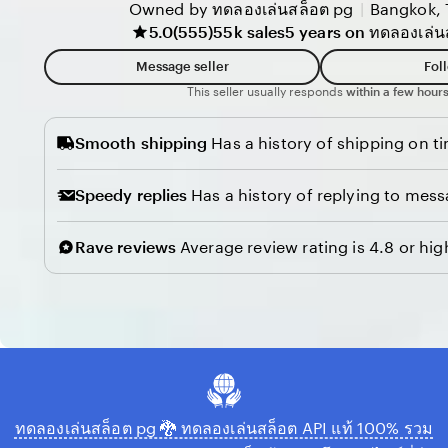
G
y
Owned by ทดลองเล่นสล็อต pg
|
Bangkok, 
v
5.0
(555)
55k sales
5 years on ทดลองเล่น
r
i
i
e
Message seller
Fol
l
w
This seller usually responds
within a few hours
l
b
o
Smooth shipping
Has a history of shipping on t
y
C
Speedy replies
Has a history of replying to mess
o
n
Rave reviews
Average review rating is 4.8 or hig
n
y
ทดลองเล่นสล็อต pg 🐉 ทดลองเล่นสล็อต API แท้ 100% รวม