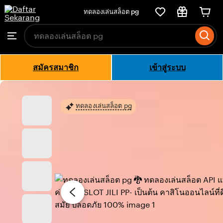
ทดลอง
ทดลองเล่นสล็อต pg
Skip
เล่น
to
Search
Browse
สล็อต
ontent
for
pg
items
or
สมัครสมาชิก
เข้าสู่ระบบ
shops
ทดลองเล่นสล็อต pg