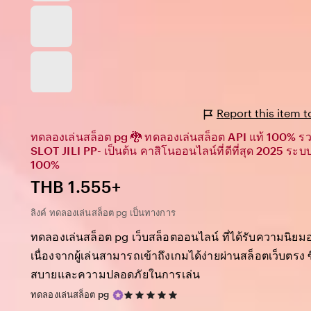
Report this item 
ทดลองเล่นสล็อต pg 🐉 ทดลองเล่นสล็อต API แท้ 100% 
SLOT JILI PP- เป็นต้น คาสิโนออนไลน์ที่ดีที่สุด 2025 ระ
100%
Price:
THB 1.555+
ลิงค์ ทดลองเล่นสล็อต pg เป็นทางการ
ทดลองเล่นสล็อต pg เว็บสล็อตออนไลน์ ที่ได้รับความนิยมอ
เนื่องจากผู้เล่นสามารถเข้าถึงเกมได้ง่ายผ่านสล็อตเว็บตรง
สบายและความปลอดภัยในการเล่น
5
ทดลองเล่นสล็อต pg
out