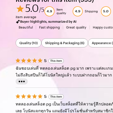
5.0
/5
Item
4.9
4.9
5.0
Shipping
quality
item average
Buyer highlights, summarized by AI
Beautiful
Fast shipping
Great quality
Happy cust
Filter
Quality (10)
Shipping & Packaging (6)
Appearance (
by
category
5
5
This item
out
ฉันชอบเล่นที่ ทดลองเล่นสล็อต pg มาก เพราะแต่ละเกมม
of
5
ไม่ถึงสิบสปินก็ได้โบนัสใหญ่แล้ว ระบบฝากถอนก็ไวมาก ใช
stars
L
i
5
5
This item
s
out
ทดลองเล่นสล็อต pg เป็นเว็บสล็อตที่ให้ความรู้สึกปลอด
of
t
5
เลย โบนัสแจกทุกวัน แถมยังมีโปรโมชั่นสำหรับสมาชิกให
i
stars