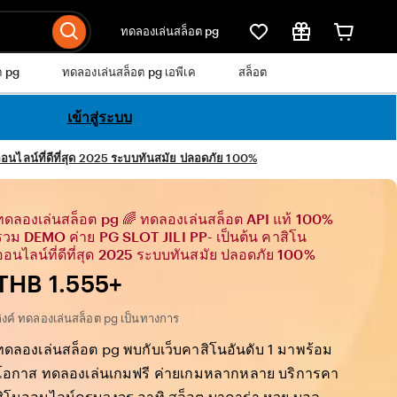
ทดลองเล่นสล็อต pg
ต pg
ทดลองเล่นสล็อต pg เอพีเค
สล็อต
เข้าสู่ระบบ
นไลน์ที่ดีที่สุด 2025 ระบบทันสมัย ปลอดภัย 100%
ทดลองเล่นสล็อต pg 🌈 ทดลองเล่นสล็อต API แท้ 100%
รวม DEMO ค่าย PG SLOT JILI PP- เป็นต้น คาสิโน
ออนไลน์ที่ดีที่สุด 2025 ระบบทันสมัย ปลอดภัย 100%
Price:
THB 1.555+
ิงค์ ทดลองเล่นสล็อต pg เป็นทางการ
ทดลองเล่นสล็อต pg พบกับเว็บคาสิโนอันดับ 1 มาพร้อม
โอกาส ทดลองเล่นเกมฟรี ค่ายเกมหลากหลาย บริการคา