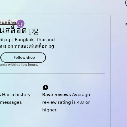
นสล็อต pg
อต pg
|
Bangkok, Thailand
ars on ทดลองเล่นสล็อต pg
Follow shop
ponds
within a few hours.
s
Has a history
Rave reviews
Average
o messages
review rating is 4.8 or
higher.