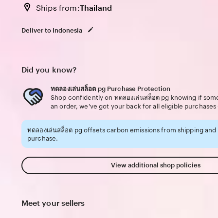
Ships from:
Thailand
Deliver to Indonesia
Did you know?
ทดลองเล่นสล็อต pg Purchase Protection
Shop confidently on ทดลองเล่นสล็อต pg knowing if som
an order, we've got your back for all eligible purchase
ทดลองเล่นสล็อต pg offsets carbon emissions from shipping and
purchase.
View additional shop policies
Meet your sellers