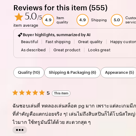
Reviews for this item (555)
5.0
/5
Item
Custo
4.9
4.9
5.0
Shipping
quality
servi
item average
Buyer highlights, summarized by AI
Beautiful
Fast shipping
Great quality
Happy custo
As described
Great product
Looks great
Filter
Quality (10)
Shipping & Packaging (6)
Appearance (5)
by
category
5
5
This item
out
of
ฉันชอบเล่นที่ ทดลองเล่นสล็อต pg มาก เพราะแต่ละเกมมี
5
stars
ที่สำคัญคือแตกบ่อยจริง ๆ! เล่นไม่ถึงสิบสปินก็ได้โบนัสให
ไวมาก ใช้ทรูมันนี่ได้ด้วย สะดวกสุด ๆ
L