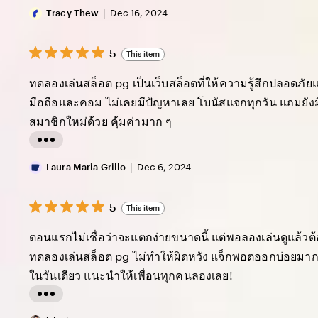
i
Tracy Thew
Dec 16, 2024
s
5
t
5
This item
out
i
of
ทดลองเล่นสล็อต pg เป็นเว็บสล็อตที่ให้ความรู้สึกปลอดภัยแล
5
n
stars
มือถือและคอม ไม่เคยมีปัญหาเลย โบนัสแจกทุกวัน แถมยัง
g
สมาชิกใหม่ด้วย คุ้มค่ามาก ๆ
r
e
L
v
i
Laura Maria Grillo
Dec 6, 2024
i
s
e
5
t
5
This item
out
w
i
of
ตอนแรกไม่เชื่อว่าจะแตกง่ายขนาดนี้ แต่พอลองเล่นดูแล้วต
5
b
n
stars
ทดลองเล่นสล็อต pg ไม่ทำให้ผิดหวัง แจ็กพอตออกบ่อยมาก 
y
g
ในวันเดียว แนะนำให้เพื่อนทุกคนลองเลย!
T
r
r
e
L