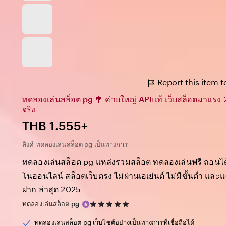
Report this item 
ทดลองเล่นสล็อต pg 🎐 ค่ายใหญ่ APIแท้ เว็บสล็อตมาแรง 
จริง
Price:
THB 1.555+
ลิงค์ ทดลองเล่นสล็อต pg เป็นทางการ
ทดลองเล่นสล็อต pg แหล่งรวมสล็อต ทดลองเล่นฟรี ถอนได
โนออนไลน์ สล็อตเว็บตรง ไม่ผ่านเอเย่นต์ ไม่มีขั้นต่ำ และแ
ฝาก ล่าสุด 2025
5
ทดลองเล่นสล็อต pg
out
of
ทดลองเล่นสล็อต pg เว็บไซต์อย่างเป็นทางการที่เชื่อถือได้