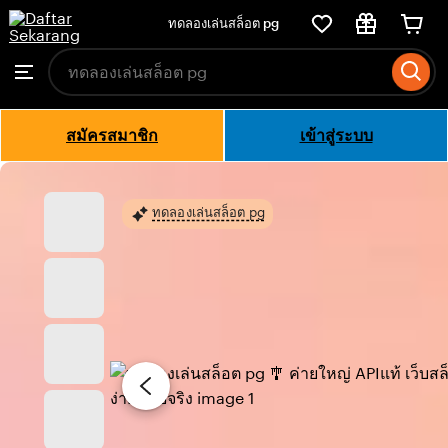
ทดลอง
ทดลองเล่นสล็อต pg
Skip
เล่น
to
Search
Browse
สล็อต
ontent
for
pg
items
or
สมัครสมาชิก
เข้าสู่ระบบ
shops
ทดลองเล่นสล็อต pg