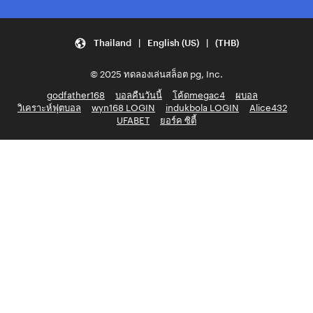
Thailand | English (US) | (THB)
© 2025 ทดลองเล่นสล็อต pg, Inc.
godfather168
บอลคืนวันนี้
โค้ดmegac4
ผบอล
วิเคราะห์ฟุตบอล
wyn168 LOGIN
indukbola LOGIN
Alice432
UFABET
ยอร์ค ซิตี้