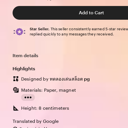
5
stars
Add to Cart
Star Seller.
This seller consistently earned 5-star revie
replied quickly to any messages they received.
Item details
Highlights
Designed by
ทดลองเล่นสล็อต pg
Materials: Paper, magnet
Read
Height: 8 centimeters
the
full
Translated by Google
description