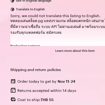
See in original language
Translate to English
Sorry, we could not translate this listing to English.
ทดลองเล่นสล็อต pg แหล่งรวมเกม สล็อตแตกหนัก เล่นง่าย ได
ที่มีความน่าเชื่อถือ ระบบ API ไม่ผ่านเอเย่นต์ มาพร้อมระ
รองรับทุกแพลตฟอร์ม สมัครเลย
Production partners
Learn more about this item
ทดลองเล่นสล็อต pg makes this item with help from
Paperworks, The Netherlands
View all
Shipping and return policies
Order today to get by
Nov 11-24
Returns accepted
within 14 days
Cost to ship:
THB
55