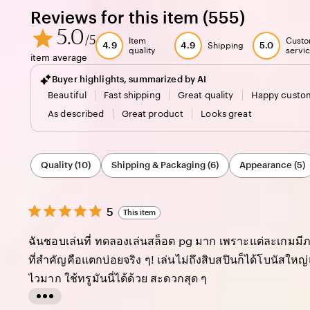
Reviews for this item (555)
5.0
/5
Item
Custo
4.9
4.9
5.0
Shipping
quality
servi
item average
Buyer highlights, summarized by AI
Beautiful
Fast shipping
Great quality
Happy custo
As described
Great product
Looks great
Filter
Quality (10)
Shipping & Packaging (6)
Appearance (5)
by
category
5
5
This item
out
of
ฉันชอบเล่นที่ ทดลองเล่นสล็อต pg มาก เพราะแต่ละเกมมี
5
stars
ที่สำคัญคือแตกบ่อยจริง ๆ! เล่นไม่ถึงสิบสปินก็ได้โบนัสให
ไวมาก ใช้ทรูมันนี่ได้ด้วย สะดวกสุด ๆ
L