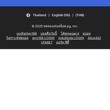
Thailand | English (US) | (THB)
© 2025 ทดลองเล่นสล็อต pg, Inc.
godfather168
บอลคืนวันนี้
โค้ดmegac4
ผบอล
วิเคราะห์ฟุตบอล
wyn168 LOGIN
indukbola LOGIN
Alice432
UFABET
ยอร์ค ซิตี้