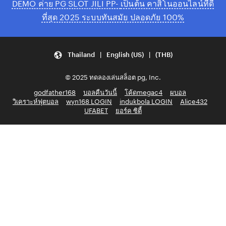
DEMO ค่าย PG SLOT JILI PP- เป็นต้น คาสิโนออนไลน์ที่ดี
ที่สุด 2025 ระบบทันสมัย ปลอดภัย 100%
Thailand | English (US) | (THB)
© 2025 ทดลองเล่นสล็อต pg, Inc.
godfather168
บอลคืนวันนี้
โค้ดmegac4
ผบอล
วิเคราะห์ฟุตบอล
wyn168 LOGIN
indukbola LOGIN
Alice432
UFABET
ยอร์ค ซิตี้