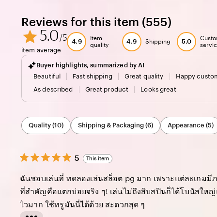
Reviews for this item (555)
5.0
/5
Item
Custo
4.9
4.9
5.0
Shipping
quality
servi
item average
Buyer highlights, summarized by AI
Beautiful
Fast shipping
Great quality
Happy custo
As described
Great product
Looks great
Filter
Quality (10)
Shipping & Packaging (6)
Appearance (5)
by
category
5
5
This item
out
of
ฉันชอบเล่นที่ ทดลองเล่นสล็อต pg มาก เพราะแต่ละเกมมี
5
stars
ที่สำคัญคือแตกบ่อยจริง ๆ! เล่นไม่ถึงสิบสปินก็ได้โบนัสให
ไวมาก ใช้ทรูมันนี่ได้ด้วย สะดวกสุด ๆ