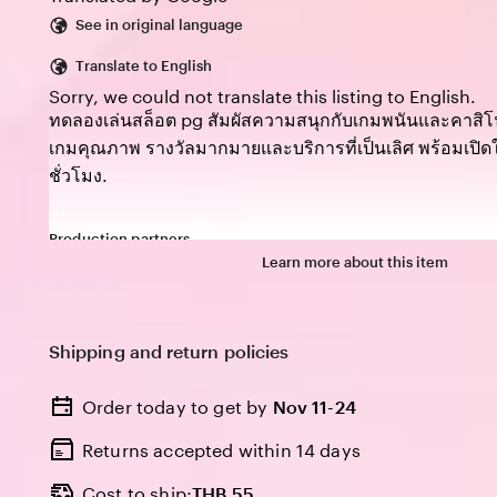
description
See in original language
Translate to English
Sorry, we could not translate this listing to English.
ทดลองเล่นสล็อต pg สัมผัสความสนุกกับเกมพนันและคาสิโนอ
เกมคุณภาพ รางวัลมากมายและบริการที่เป็นเลิศ พร้อมเปิด
ชั่วโมง.
Production partners
Learn more about this item
ทดลองเล่นสล็อต pg makes this item with help from
Paperworks, The Netherlands
View all
Shipping and return policies
Order today to get by
Nov 11-24
Returns accepted
within 14 days
Cost to ship:
THB
55