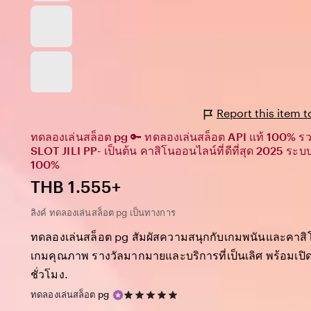
Report this item 
ทดลองเล่นสล็อต pg 🔑 ทดลองเล่นสล็อต API แท้ 100% 
SLOT JILI PP- เป็นต้น คาสิโนออนไลน์ที่ดีที่สุด 2025 ระ
100%
Price:
THB 1.555+
ลิงค์ ทดลองเล่นสล็อต pg เป็นทางการ
ทดลองเล่นสล็อต pg สัมผัสความสนุกกับเกมพนันและคาสิโน
เกมคุณภาพ รางวัลมากมายและบริการที่เป็นเลิศ พร้อมเปิ
ชั่วโมง.
5
ทดลองเล่นสล็อต pg
out