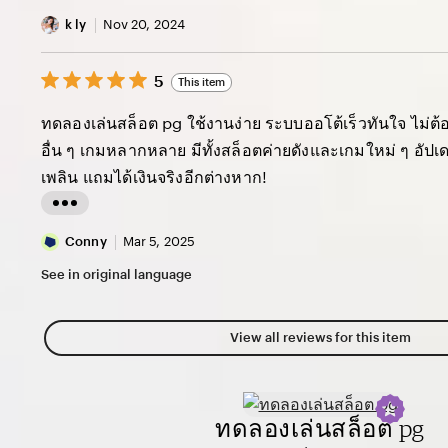
a
v
i
k ly
Nov 20, 2024
c
i
s
y
e
5
t
5
This item
out
T
w
i
of
ทดลองเล่นสล็อต pg ใช้งานง่าย ระบบออโต้เร็วทันใจ ไม่ต
5
h
b
n
stars
อื่น ๆ เกมหลากหลาย มีทั้งสล็อตค่ายดังและเกมใหม่ ๆ อัป
e
y
g
เพลิน แถมได้เงินจริงอีกต่างหาก!
w
L
r
a
e
L
u
v
i
Conny
Mar 5, 2025
r
i
s
See in original language
a
e
t
M
w
i
View all reviews for this item
a
b
n
r
y
g
i
k
r
ทดลองเล่นสล็อต pg
a
l
e