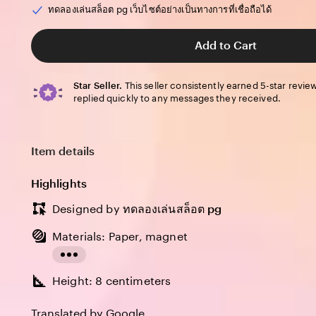
of
ทดลองเล่นสล็อต pg เว็บไซต์อย่างเป็นทางการที่เชื่อถือได้
5
stars
Add to Cart
Star Seller.
This seller consistently earned 5-star revie
replied quickly to any messages they received.
Item details
Highlights
Designed by
ทดลองเล่นสล็อต pg
Materials: Paper, magnet
Read
Height: 8 centimeters
the
full
Translated by Google