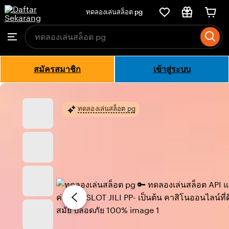
ทดลอง
ทดลองเล่นสล็อต pg
Skip
เล่น
to
Search
Browse
สล็อต
ontent
for
pg
items
or
สมัครสมาชิก
เข้าสู่ระบบ
shops
ทดลองเล่นสล็อต pg