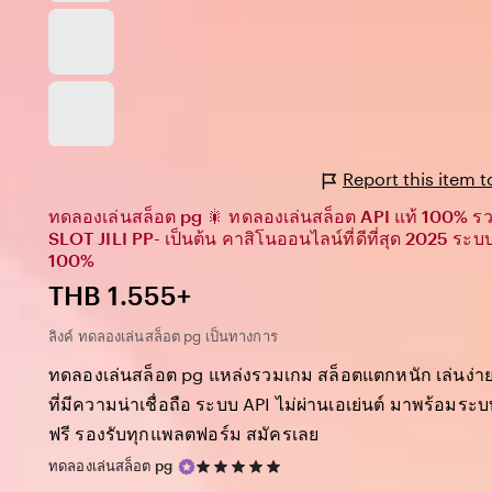
Report this item 
ทดลองเล่นสล็อต pg 🎇 ทดลองเล่นสล็อต API แท้ 100% 
SLOT JILI PP- เป็นต้น คาสิโนออนไลน์ที่ดีที่สุด 2025 ระ
100%
Price:
THB 1.555+
ลิงค์ ทดลองเล่นสล็อต pg เป็นทางการ
ทดลองเล่นสล็อต pg แหล่งรวมเกม สล็อตแตกหนัก เล่นง่าย ไ
ที่มีความน่าเชื่อถือ ระบบ API ไม่ผ่านเอเย่นต์ มาพร้อมร
ฟรี รองรับทุกแพลตฟอร์ม สมัครเลย
5
ทดลองเล่นสล็อต pg
out