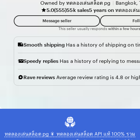
G
y
Owned by ทดลองเล่นสล็อต pg
|
Bangkok, 
v
5.0
(555)
55k sales
5 years on ทดลองเล่น
r
i
i
e
Message seller
Fol
l
w
This seller usually responds
within a few hours
l
b
o
Smooth shipping
Has a history of shipping on t
y
C
Speedy replies
Has a history of replying to mess
o
n
Rave reviews
Average review rating is 4.8 or hig
n
y
ทดลองเล่นสล็อต pg 🎇 ทดลองเล่นสล็อต API แท้ 100% รวม