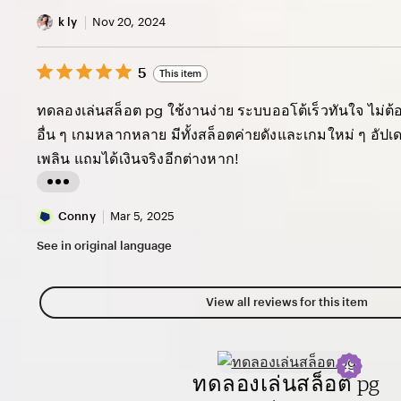
a
v
i
k ly
Nov 20, 2024
c
i
s
y
e
5
t
5
This item
out
T
w
i
of
ทดลองเล่นสล็อต pg ใช้งานง่าย ระบบออโต้เร็วทันใจ ไม่ต
5
h
b
n
stars
อื่น ๆ เกมหลากหลาย มีทั้งสล็อตค่ายดังและเกมใหม่ ๆ อัป
e
y
g
เพลิน แถมได้เงินจริงอีกต่างหาก!
w
L
r
a
e
L
u
v
i
Conny
Mar 5, 2025
r
i
s
See in original language
a
e
t
M
w
i
View all reviews for this item
a
b
n
r
y
g
i
k
r
ทดลองเล่นสล็อต pg
a
l
e