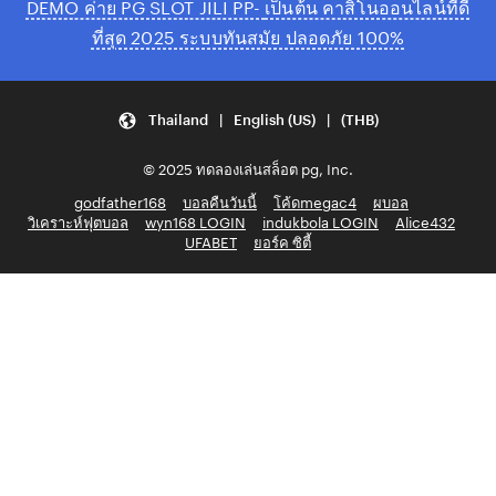
DEMO ค่าย PG SLOT JILI PP- เป็นต้น คาสิโนออนไลน์ที่ดี
ที่สุด 2025 ระบบทันสมัย ปลอดภัย 100%
Thailand | English (US) | (THB)
© 2025 ทดลองเล่นสล็อต pg, Inc.
godfather168
บอลคืนวันนี้
โค้ดmegac4
ผบอล
วิเคราะห์ฟุตบอล
wyn168 LOGIN
indukbola LOGIN
Alice432
UFABET
ยอร์ค ซิตี้