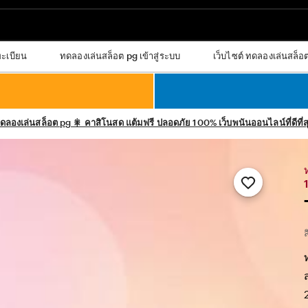
ะเบียน
ทดลองเล่นสล็อต pg เข้าสู่ระบบ
เว็บไซต์ ทดลองเล่นสล็อ
ดลองเล่นสล็อต pg 🎇 คาสิโนสด แต้มฟรี ปลอดภัย 100% เว็บพนันออนไลน์ที่ดีที
Add
to
Favorites
ล