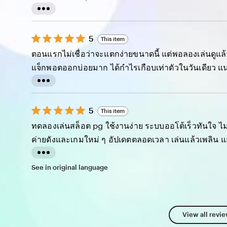
n
L
g
i
5
r
5
This item
s
out
e
ตอนแรกไม่เชื่อว่าจะแตกง่ายขนาดนี้ แต่พอลองเล่นดูแล้
of
t
5
v
แจ็กพอตออกบ่อยมาก ได้กำไรเกือบเท่าตัวในวันเดียว แ
i
stars
i
n
L
e
g
i
w
5
r
5
This item
s
out
b
e
ทดลองเล่นสล็อต pg ใช้งานง่าย ระบบออโต้เร็วทันใจ ไม
of
t
y
5
v
ค่ายดังและเกมใหม่ ๆ อัปเดตตลอดเวลา เล่นแล้วเพลิน แถ
i
stars
T
i
n
L
r
e
See in original language
g
i
a
w
r
s
c
b
e
t
y
y
v
i
View all revie
T
L
i