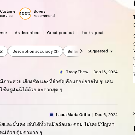
Customer
Buyers
100%
service
recommend
omer
As described
Great product
Looks great
Suggested
5)
Description accuracy (3)
Seller service (2)
Sizing & Fit (1)
Tracy Thew
Dec 16, 2024
ล
ีภาพสวย เสียงชัด และที่สำคัญคือแตกบ่อยจริง ๆ! เล่น
้ทรูมันนี่ได้ด้วย สะดวกสุด ๆ
Laura Maria Grillo
Dec 6, 2024
ภัยและมั่นคง เล่นได้ทั้งในมือถือและคอม ไม่เคยมีปัญหา
ม่ด้วย คุ้มค่ามาก ๆ