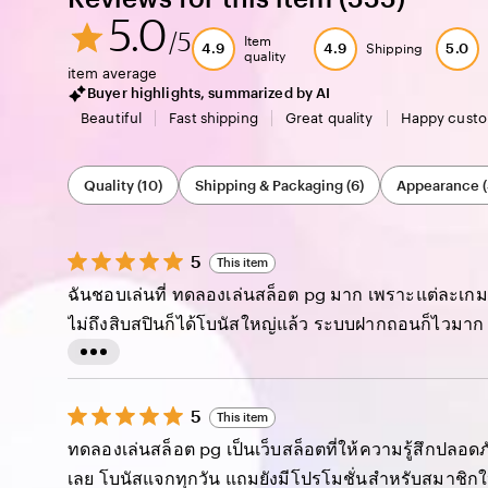
5.0
/5
Item
4.9
4.9
5.0
Shipping
quality
item average
Buyer highlights, summarized by AI
Beautiful
Fast shipping
Great quality
Happy cust
Filter
Quality (10)
Shipping & Packaging (6)
Appearance (
by
category
5
5
This item
out
ฉันชอบเล่นที่ ทดลองเล่นสล็อต pg มาก เพราะแต่ละเกมม
of
5
ไม่ถึงสิบสปินก็ได้โบนัสใหญ่แล้ว ระบบฝากถอนก็ไวมาก ใช
stars
L
i
5
5
This item
s
out
ทดลองเล่นสล็อต pg เป็นเว็บสล็อตที่ให้ความรู้สึกปลอด
of
t
5
เลย โบนัสแจกทุกวัน แถมยังมีโปรโมชั่นสำหรับสมาชิกให
i
stars