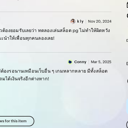
k ly
Nov 20, 2024
วต้องยอมรับเลยว่า ทดลองเล่นสล็อต pg ไม่ทำให้ผิดหวัง
นะนำให้เพื่อนทุกคนลองเลย!
D
Conny
Mar 5, 2025
่ต้องรอนานเหมือนเว็บอื่น ๆ เกมหลากหลาย มีทั้งสล็อต
มได้เงินจริงอีกต่างหาก!
ws for this item