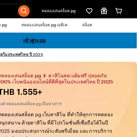
ทดลองเล่นสล็อต pg
ต pg
ทดลองเล่นสล็อต pg เอพีเค
สล็อต
เข้าสู่ระบบ
่สุดในประเทศไทย ปี 2025
ทดลองเล่นสล็อต pg 🎇 คาสิโนสด แต้มฟรี ปลอดภัย
100% เว็บพนันออนไลน์ที่ดีที่สุดในประเทศไทย ปี 2025
Price:
THB 1.555+
ิงค์ ทดลองเล่นสล็อต pg เป็นทางการ
ทดลองเล่นสล็อต pg เว็บคาสิโน ที่ทำให้ทุกการทดลอง
สนุกสนาน ด้วยคาสิโน ที่มีโปรโมชั่นที่เชื่อถือได้ในปี
2025 มอบประสบการณ์ระดับพรีเมี่ยม และการบริการ