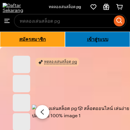
ทดลอง
ทดลองเล่นสล็อต pg
Skip
เล่น
to
Search
Browse
สล็อต
ontent
for
pg
items
or
สมัครสมาชิก
เข้าสู่ระบบ
shops
ทดลองเล่นสล็อต pg