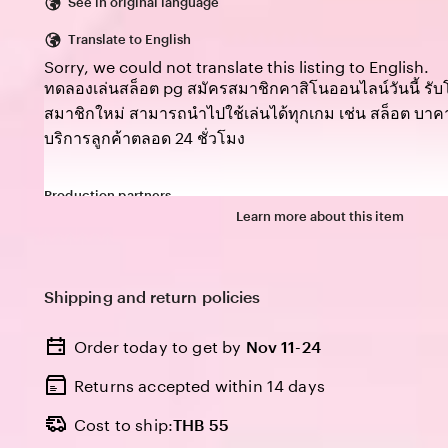
See in original language
Translate to English
Sorry, we could not translate this listing to English.
ทดลองเล่นสล็อต pg สมัครสมาชิกคาสิโนออนไลน์วันนี้ รับโ
สมาชิกใหม่ สามารถนำไปใช้เล่นได้ทุกเกม เช่น สล็อต บาคา
บริการลูกค้าตลอด 24 ชั่วโมง
Production partners
Learn more about this item
ทดลองเล่นสล็อต pg makes this item with help from
Paperworks, The Netherlands
View all
Shipping and return policies
Order today to get by
Nov 11-24
Returns accepted
within 14 days
Cost to ship:
THB
55