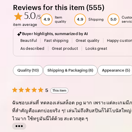
Reviews for this item (555)
5.0
/5
Item
Custo
4.9
4.9
5.0
Shipping
quality
servi
item average
Buyer highlights, summarized by AI
Beautiful
Fast shipping
Great quality
Happy custo
As described
Great product
Looks great
Filter
Quality (10)
Shipping & Packaging (6)
Appearance (5)
by
category
5
5
This item
out
of
ฉันชอบเล่นที่ ทดลองเล่นสล็อต pg มาก เพราะแต่ละเกมมี
5
stars
ที่สำคัญคือแตกบ่อยจริง ๆ! เล่นไม่ถึงสิบสปินก็ได้โบนัสให
ไวมาก ใช้ทรูมันนี่ได้ด้วย สะดวกสุด ๆ
L