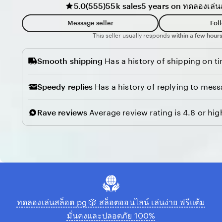
5.0
(555)
55k sales
5 years on ทดลองเล่น
r
i
i
e
Message seller
Fol
l
w
This seller usually responds
within a few hours
l
b
o
Smooth shipping
Has a history of shipping on t
y
C
Speedy replies
Has a history of replying to mess
o
n
Rave reviews
Average review rating is 4.8 or hig
n
y
ทดลองเล่นสล็อต pg 🎲 สล็อตออนไลน์ เล่นง่าย ฟรีแต้ม
มั่นคงและปลอดภัย 100%