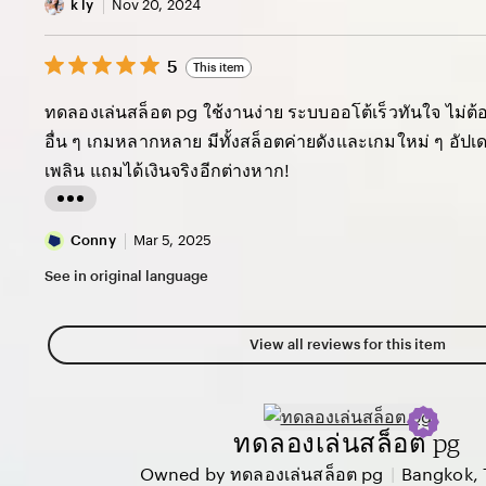
a
v
i
k ly
Nov 20, 2024
c
i
s
y
e
5
t
5
This item
out
T
w
i
of
ทดลองเล่นสล็อต pg ใช้งานง่าย ระบบออโต้เร็วทันใจ ไม่ต
5
h
b
n
stars
อื่น ๆ เกมหลากหลาย มีทั้งสล็อตค่ายดังและเกมใหม่ ๆ อัป
e
y
g
เพลิน แถมได้เงินจริงอีกต่างหาก!
w
L
r
a
e
L
u
v
i
Conny
Mar 5, 2025
r
i
s
See in original language
a
e
t
M
w
i
View all reviews for this item
a
b
n
r
y
g
i
k
r
ทดลองเล่นสล็อต pg
a
l
e
G
y
Owned by ทดลองเล่นสล็อต pg
|
Bangkok, 
v