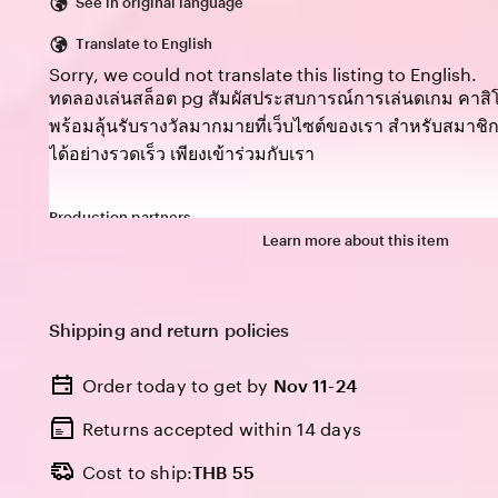
See in original language
Translate to English
Sorry, we could not translate this listing to English.
ทดลองเล่นสล็อต pg สัมผัสประสบการณ์การเล่นดเกม คาสิโนอ
พร้อมลุ้นรับรางวัลมากมายที่เว็บไซต์ของเรา สำหรับสมาชิก
ได้อย่างรวดเร็ว เพียงเข้าร่วมกับเรา
Production partners
Learn more about this item
ทดลองเล่นสล็อต pg makes this item with help from
Paperworks, The Netherlands
View all
Shipping and return policies
Order today to get by
Nov 11-24
Returns accepted
within 14 days
Cost to ship:
THB
55