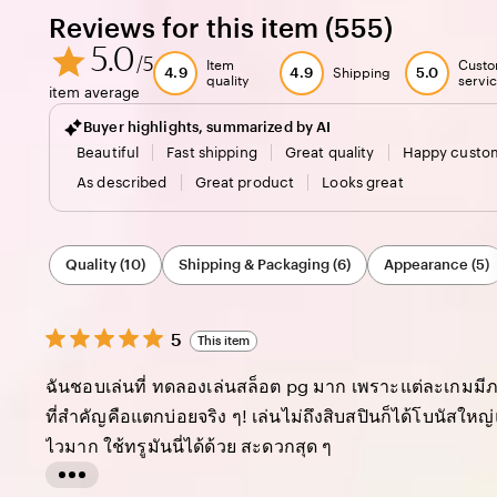
Reviews for this item (555)
5.0
/5
Item
Custo
4.9
4.9
5.0
Shipping
quality
servi
item average
Buyer highlights, summarized by AI
Beautiful
Fast shipping
Great quality
Happy custo
As described
Great product
Looks great
Filter
Quality (10)
Shipping & Packaging (6)
Appearance (5)
by
category
5
5
This item
out
of
ฉันชอบเล่นที่ ทดลองเล่นสล็อต pg มาก เพราะแต่ละเกมมี
5
stars
ที่สำคัญคือแตกบ่อยจริง ๆ! เล่นไม่ถึงสิบสปินก็ได้โบนัสให
ไวมาก ใช้ทรูมันนี่ได้ด้วย สะดวกสุด ๆ
L