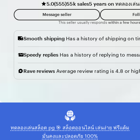
5.0
(555)
55k sales
5 years on ทดลองเล่น
r
i
i
e
Message seller
Fol
l
w
This seller usually responds
within a few hours
l
b
o
Smooth shipping
Has a history of shipping on t
y
C
Speedy replies
Has a history of replying to mess
o
n
Rave reviews
Average review rating is 4.8 or hig
n
y
ทดลองเล่นสล็อต pg 🎯 สล็อตออนไลน์ เล่นง่าย ฟรีแต้ม
มั่นคงและปลอดภัย 100%