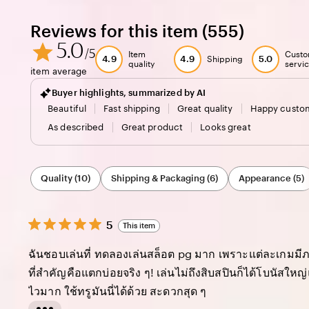
Reviews for this item (555)
5.0
/5
Item
Custo
4.9
4.9
5.0
Shipping
quality
servi
item average
Buyer highlights, summarized by AI
Beautiful
Fast shipping
Great quality
Happy custo
As described
Great product
Looks great
Filter
Quality (10)
Shipping & Packaging (6)
Appearance (5)
by
category
5
5
This item
out
of
ฉันชอบเล่นที่ ทดลองเล่นสล็อต pg มาก เพราะแต่ละเกมมี
5
stars
ที่สำคัญคือแตกบ่อยจริง ๆ! เล่นไม่ถึงสิบสปินก็ได้โบนัสให
ไวมาก ใช้ทรูมันนี่ได้ด้วย สะดวกสุด ๆ