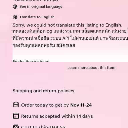
description
See in original language
Translate to English
Sorry, we could not translate this listing to English.
ทดลองเล่นสล็อต pg แหล่งรวมเกม สล็อตแตกหนัก เล่นง่าย ได
ที่มีความน่าเชื่อถือ ระบบ API ไม่ผ่านเอเย่นต์ มาพร้อมระ
รองรับทุกแพลตฟอร์ม สมัครเลย
Production partners
Learn more about this item
ทดลองเล่นสล็อต pg makes this item with help from
Paperworks, The Netherlands
View all
Shipping and return policies
Order today to get by
Nov 11-24
Returns accepted
within 14 days
Cost to ship:
THB
55