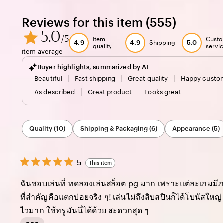
Reviews for this item (555)
5.0
/5
Item
Custo
4.9
4.9
5.0
Shipping
quality
servi
item average
Buyer highlights, summarized by AI
Beautiful
Fast shipping
Great quality
Happy custo
As described
Great product
Looks great
Filter
Quality (10)
Shipping & Packaging (6)
Appearance (5)
by
category
5
5
This item
out
of
ฉันชอบเล่นที่ ทดลองเล่นสล็อต pg มาก เพราะแต่ละเกมมี
5
stars
ที่สำคัญคือแตกบ่อยจริง ๆ! เล่นไม่ถึงสิบสปินก็ได้โบนัสให
ไวมาก ใช้ทรูมันนี่ได้ด้วย สะดวกสุด ๆ