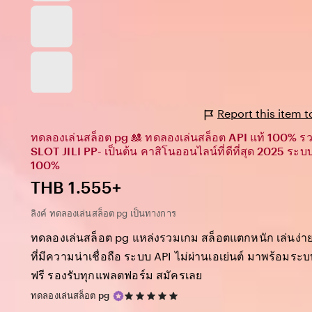
Report this item 
ทดลองเล่นสล็อต pg 🎎 ทดลองเล่นสล็อต API แท้ 100% 
SLOT JILI PP- เป็นต้น คาสิโนออนไลน์ที่ดีที่สุด 2025 ระ
100%
Price:
THB 1.555+
ลิงค์ ทดลองเล่นสล็อต pg เป็นทางการ
ทดลองเล่นสล็อต pg แหล่งรวมเกม สล็อตแตกหนัก เล่นง่าย ไ
ที่มีความน่าเชื่อถือ ระบบ API ไม่ผ่านเอเย่นต์ มาพร้อมร
ฟรี รองรับทุกแพลตฟอร์ม สมัครเลย
5
ทดลองเล่นสล็อต pg
out