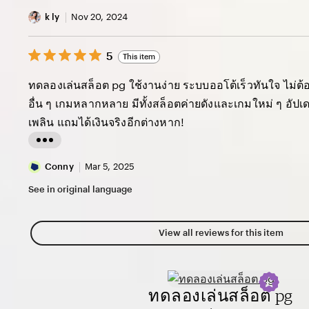
a
v
i
k ly
Nov 20, 2024
c
i
s
y
e
5
t
5
This item
out
T
w
i
of
ทดลองเล่นสล็อต pg ใช้งานง่าย ระบบออโต้เร็วทันใจ ไม่ต
5
h
b
n
stars
อื่น ๆ เกมหลากหลาย มีทั้งสล็อตค่ายดังและเกมใหม่ ๆ อัป
e
y
g
เพลิน แถมได้เงินจริงอีกต่างหาก!
w
L
r
a
e
L
u
v
i
Conny
Mar 5, 2025
r
i
s
See in original language
a
e
t
M
w
i
View all reviews for this item
a
b
n
r
y
g
i
k
r
ทดลองเล่นสล็อต pg
a
l
e