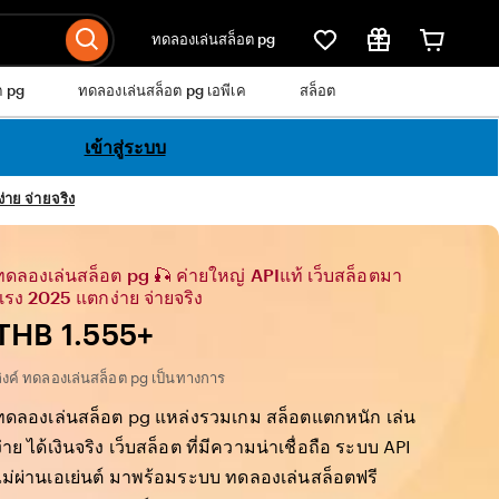
ทดลองเล่นสล็อต pg
ต pg
ทดลองเล่นสล็อต pg เอพีเค
สล็อต
เข้าสู่ระบบ
าย จ่ายจริง
ทดลองเล่นสล็อต pg 🎣 ค่ายใหญ่ APIแท้ เว็บสล็อตมา
แรง 2025 แตกง่าย จ่ายจริง
Price:
THB 1.555+
ิงค์ ทดลองเล่นสล็อต pg เป็นทางการ
ทดลองเล่นสล็อต pg แหล่งรวมเกม สล็อตแตกหนัก เล่น
ง่าย ได้เงินจริง เว็บสล็อต ที่มีความน่าเชื่อถือ ระบบ API
ไม่ผ่านเอเย่นต์ มาพร้อมระบบ ทดลองเล่นสล็อตฟรี