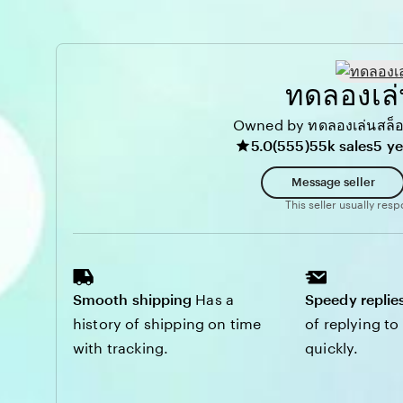
n
h
a
e
g
e
u
w
r
w
r
b
e
a
y
ทดลองเล่
v
M
k
i
Owned by ทดลองเล่นสล็
a
l
e
5.0
(555)
55k sales
5 ye
r
y
w
i
Message seller
b
a
This seller usually res
y
G
C
r
o
i
n
Smooth shipping
Has a
Speedy replie
l
n
history of shipping on time
of replying t
l
y
with tracking.
quickly.
o