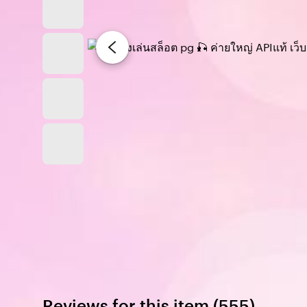
Reviews for this item (555)