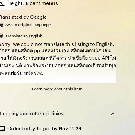
Height: 8 centimeters
the
full
Translated by Google
description
See in original language
Translate to English
Sorry, we could not translate this listing to English.
ทดลองเล่นสล็อต pg แหล่งรวมเกม สล็อตแตกหนัก เล่น
ง่าย ได้เงินจริง เว็บสล็อต ที่มีความน่าเชื่อถือ ระบบ API ไม่
ผ่านเอเย่นต์ มาพร้อมระบบ ทดลองเล่นสล็อตฟรี รองรับทุก
แพลตฟอร์ม สมัครเลย
Learn more about this item
Production partners
ทดลองเล่นสล็อต pg makes this item with help from
Paperworks, The Netherlands
View all
Shipping and return policies
Order today to get by
Nov 11-24