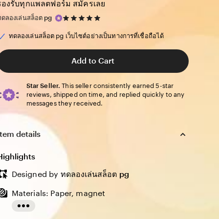
รองรับทุกแพลตฟอร์ม สมัครเลย
5
ทดลองเล่นสล็อต pg
out
of
ทดลองเล่นสล็อต pg เว็บไซต์อย่างเป็นทางการที่เชื่อถือได้
5
stars
Add to Cart
Star Seller.
This seller consistently earned 5-star
reviews, shipped on time, and replied quickly to any
messages they received.
Item details
Highlights
Designed by
ทดลองเล่นสล็อต pg
Materials: Paper, magnet
Read