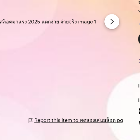
Report this item to ทดลองเล่นสล็อต pg