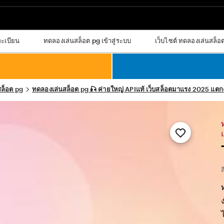
ะเบียน
ทดลองเล่นสล็อต pg เข้าสู่ระบบ
เว็บไซต์ ทดลองเล่นสล็อ
ล็อต pg
ทดลองเล่นสล็อต pg 🎣 ค่ายใหญ่ APIแท้ เว็บสล็อตมาแรง 2025 แตกง่
Add
to
Favorites
ล