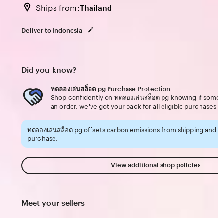
Ships from:
Thailand
Deliver to Indonesia
Did you know?
ทดลองเล่นสล็อต pg Purchase Protection
Shop confidently on ทดลองเล่นสล็อต pg knowing if som
an order, we've got your back for all eligible purchase
ทดลองเล่นสล็อต pg offsets carbon emissions from shipping and
purchase.
View additional shop policies
Meet your sellers