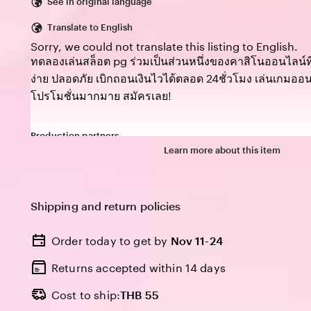
See in original language
Translate to English
Sorry, we could not translate this listing to English.
ทดลองเล่นสล็อต pg ร่วมเป็นส่วนหนึ่งของคาสิโนออนไลน์ที่
ง่าย ปลอดภัย เบิกถอนเงินไวได้ตลอด 24ชั่วโมง เล่นเกมออน
โปรโมชั่นมากมาย สมัครเลย!
Production partners
Learn more about this item
ทดลองเล่นสล็อต pg makes this item with help from
Paperworks, The Netherlands
View all
Shipping and return policies
Order today to get by
Nov 11-24
Returns accepted
within 14 days
Cost to ship:
THB
55