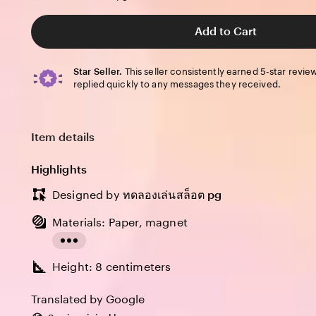
5
stars
Add to Cart
Star Seller.
This seller consistently earned 5-star revie
replied quickly to any messages they received.
Item details
Highlights
Designed by
ทดลองเล่นสล็อต pg
Materials: Paper, magnet
Read
Height: 8 centimeters
the
full
Translated by Google
description