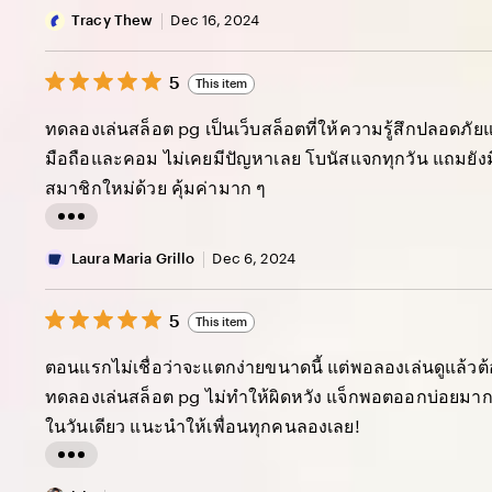
i
Tracy Thew
Dec 16, 2024
s
5
t
5
This item
out
i
of
ทดลองเล่นสล็อต pg เป็นเว็บสล็อตที่ให้ความรู้สึกปลอดภัยแล
5
n
stars
มือถือและคอม ไม่เคยมีปัญหาเลย โบนัสแจกทุกวัน แถมยัง
g
สมาชิกใหม่ด้วย คุ้มค่ามาก ๆ
r
e
L
v
i
Laura Maria Grillo
Dec 6, 2024
i
s
e
5
t
5
This item
out
w
i
of
ตอนแรกไม่เชื่อว่าจะแตกง่ายขนาดนี้ แต่พอลองเล่นดูแล้วต
5
b
n
stars
ทดลองเล่นสล็อต pg ไม่ทำให้ผิดหวัง แจ็กพอตออกบ่อยมาก 
y
g
ในวันเดียว แนะนำให้เพื่อนทุกคนลองเลย!
T
r
r
e
L