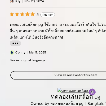
a
v
i
k ly
Nov 20, 2024
c
i
s
y
e
5
t
5
This item
out
T
w
i
of
ทดลองเล่นสล็อต pg ใช้งานง่าย ระบบออโต้เร็วทันใจ ไม่ต
5
h
b
n
stars
อื่น ๆ เกมหลากหลาย มีทั้งสล็อตค่ายดังและเกมใหม่ ๆ อัป
e
y
g
เพลิน แถมได้เงินจริงอีกต่างหาก!
w
L
r
a
e
L
u
v
i
Conny
Mar 5, 2025
r
i
s
See in original language
a
e
t
M
w
i
View all reviews for this item
a
b
n
r
y
g
i
k
r
ทดลองเล่นสล็อต pg
a
l
e
G
y
Owned by ทดลองเล่นสล็อต pg
|
Bangkok, 
v