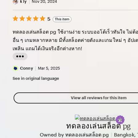
a
v
i
k ly
Nov 20, 2024
c
i
s
y
e
5
t
5
This item
out
T
w
i
of
ทดลองเล่นสล็อต pg ใช้งานง่าย ระบบออโต้เร็วทันใจ ไม่ต
5
h
b
n
stars
อื่น ๆ เกมหลากหลาย มีทั้งสล็อตค่ายดังและเกมใหม่ ๆ อัป
e
y
g
เพลิน แถมได้เงินจริงอีกต่างหาก!
w
L
r
a
e
L
u
v
i
Conny
Mar 5, 2025
r
i
s
See in original language
a
e
t
M
w
i
View all reviews for this item
a
b
n
r
y
g
i
k
r
ทดลองเล่นสล็อต pg
a
l
e
G
y
Owned by ทดลองเล่นสล็อต pg
|
Bangkok, 
v