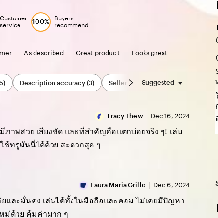
Customer
Buyers
100%
service
recommend
omer
As described
Great product
Looks great
Suggested
5)
Description accuracy (3)
Seller service (2)
Sizing & Fit (1)
Tracy Thew
Dec 16, 2024
ีภาพสวย เสียงชัด และที่สำคัญคือแตกบ่อยจริง ๆ! เล่น
้ทรูมันนี่ได้ด้วย สะดวกสุด ๆ
Laura Maria Grillo
Dec 6, 2024
ภัยและมั่นคง เล่นได้ทั้งในมือถือและคอม ไม่เคยมีปัญหา
ม่ด้วย คุ้มค่ามาก ๆ