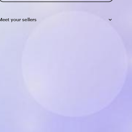
Meet your sellers