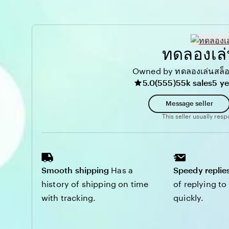
n
h
a
e
g
e
u
w
r
w
r
b
e
a
y
ทดลองเล่
v
M
k
i
Owned by ทดลองเล่นสล็
a
l
e
5.0
(555)
55k sales
5 ye
r
y
w
i
Message seller
b
a
This seller usually res
y
G
C
r
o
i
n
Smooth shipping
Has a
Speedy replie
l
n
history of shipping on time
of replying t
l
y
with tracking.
quickly.
o