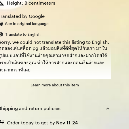
Height: 8 centimeters
the
full
Translated by Google
description
See in original language
Translate to English
Sorry, we could not translate this listing to English.
ทดลองเล่นสล็อต pg แล้วมอบสิ่งที่ดีที่สุดให้กับเรา มาใน
รูปแบบแอปที่ใช้งานง่ายคุณสามารถฝากและฝากโดยใช้
กระเป๋าเงินของคุณ ทำให้การฝากและถอนเงินง่ายและ
สะดวกกว่าที่เคย
Learn more about this item
Production partners
ทดลองเล่นสล็อต pg makes this item with help from
Paperworks, The Netherlands
View all
Shipping and return policies
Order today to get by
Nov 11-24