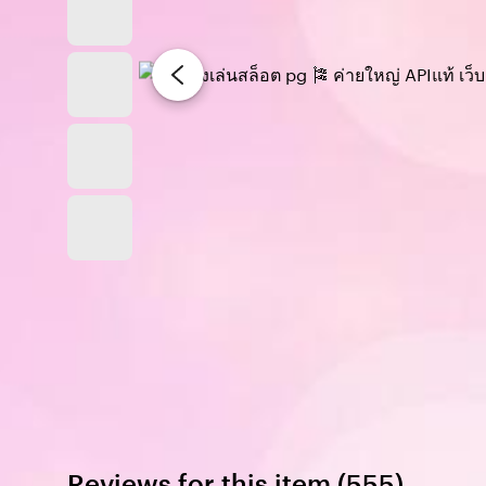
Reviews for this item (555)