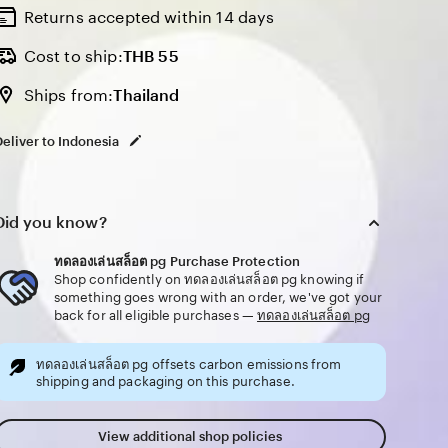
Returns accepted
within 14 days
Cost to ship:
THB
55
Ships from:
Thailand
eliver to Indonesia
Did you know?
ทดลองเล่นสล็อต pg Purchase Protection
Shop confidently on ทดลองเล่นสล็อต pg knowing if
something goes wrong with an order, we've got your
back for all eligible purchases —
ทดลองเล่นสล็อต pg
ทดลองเล่นสล็อต pg offsets carbon emissions from
shipping and packaging on this purchase.
View additional shop policies