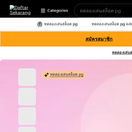
Skip
Search
ทดลอง
to
Categories
for
เล่น
Content
items
สล็อต
or
ทดลองเล่นสล็อต pg
ทดลองเล่นสล็อต pg ลงท
pg
shops
สมัครสมาชิก
ทดลองเล่นส
ทดลองเล่นสล็อต pg