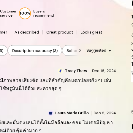
Customer
Buyers
100%
service
recommend
omer
As described
Great product
Looks great
Suggested
5)
Description accuracy (3)
Seller service (2)
Sizing & Fit (1)
Tracy Thew
Dec 16, 2024
ีภาพสวย เสียงชัด และที่สำคัญคือแตกบ่อยจริง ๆ! เล่น
้ทรูมันนี่ได้ด้วย สะดวกสุด ๆ
Laura Maria Grillo
Dec 6, 2024
ภัยและมั่นคง เล่นได้ทั้งในมือถือและคอม ไม่เคยมีปัญหา
ม่ด้วย คุ้มค่ามาก ๆ