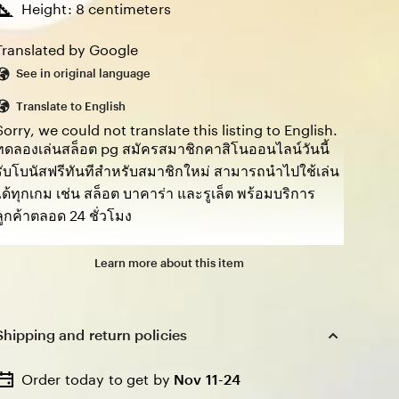
Height: 8 centimeters
the
full
Translated by Google
description
See in original language
Translate to English
Sorry, we could not translate this listing to English.
ทดลองเล่นสล็อต pg สมัครสมาชิกคาสิโนออนไลน์วันนี้
รับโบนัสฟรีทันทีสำหรับสมาชิกใหม่ สามารถนำไปใช้เล่น
ได้ทุกเกม เช่น สล็อต บาคาร่า และรูเล็ต พร้อมบริการ
ลูกค้าตลอด 24 ชั่วโมง
Learn more about this item
Production partners
ทดลองเล่นสล็อต pg makes this item with help from
Paperworks, The Netherlands
View all
Shipping and return policies
Order today to get by
Nov 11-24