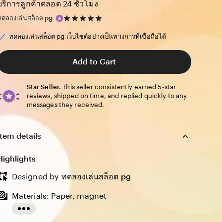
บริการลูกค้าตลอด 24 ชั่วโมง
5
ทดลองเล่นสล็อต pg
out
of
ทดลองเล่นสล็อต pg เว็บไซต์อย่างเป็นทางการที่เชื่อถือได้
5
stars
Add to Cart
Star Seller.
This seller consistently earned 5-star
reviews, shipped on time, and replied quickly to any
messages they received.
Item details
Highlights
Designed by
ทดลองเล่นสล็อต pg
Materials: Paper, magnet
Read