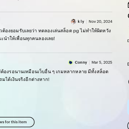
k ly
Nov 20, 2024
วต้องยอมรับเลยว่า ทดลองเล่นสล็อต pg ไม่ทำให้ผิดหวัง
นะนำให้เพื่อนทุกคนลองเลย!
D
Conny
Mar 5, 2025
่ต้องรอนานเหมือนเว็บอื่น ๆ เกมหลากหลาย มีทั้งสล็อต
มได้เงินจริงอีกต่างหาก!
ws for this item