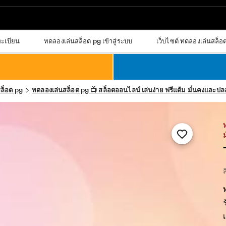
ะเบียน
ทดลองเล่นสล็อต pg เข้าสู่ระบบ
เว็บไซต์ ทดลองเล่นสล็อ
ล็อต pg
ทดลองเล่นสล็อต pg 📺 สล็อตออนไลน์ เล่นง่าย ฟรีแต้ม มั่นคงและป
Add
to
Favorites
ล