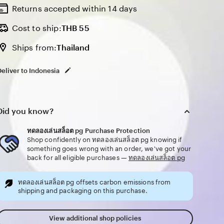
Returns accepted
within 14 days
Cost to ship:
THB
55
Ships from:
Thailand
eliver to Indonesia
Did you know?
ทดลองเล่นสล็อต pg Purchase Protection
Shop confidently on ทดลองเล่นสล็อต pg knowing if
something goes wrong with an order, we've got your
back for all eligible purchases —
ทดลองเล่นสล็อต pg
ทดลองเล่นสล็อต pg offsets carbon emissions from
shipping and packaging on this purchase.
View additional shop policies