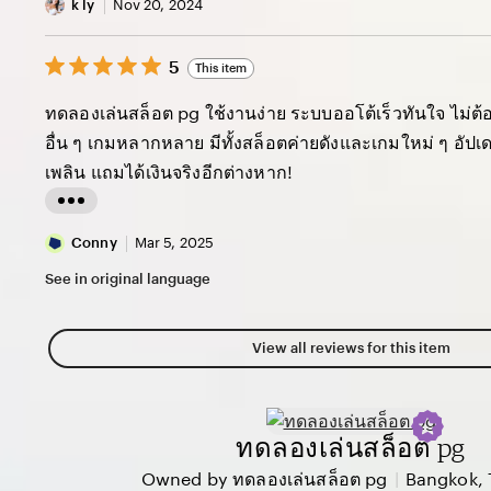
a
v
i
k ly
Nov 20, 2024
c
i
s
y
e
5
t
5
This item
out
T
w
i
of
ทดลองเล่นสล็อต pg ใช้งานง่าย ระบบออโต้เร็วทันใจ ไม่ต
5
h
b
n
stars
อื่น ๆ เกมหลากหลาย มีทั้งสล็อตค่ายดังและเกมใหม่ ๆ อัป
e
y
g
เพลิน แถมได้เงินจริงอีกต่างหาก!
w
L
r
a
e
L
u
v
i
Conny
Mar 5, 2025
r
i
s
See in original language
a
e
t
M
w
i
View all reviews for this item
a
b
n
r
y
g
i
k
r
ทดลองเล่นสล็อต pg
a
l
e
G
y
Owned by ทดลองเล่นสล็อต pg
|
Bangkok, 
v