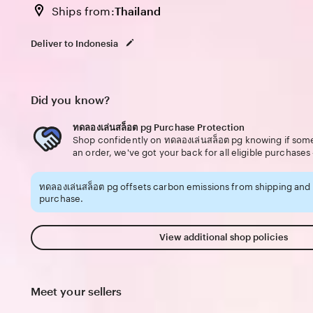
Ships from:
Thailand
Deliver to Indonesia
Did you know?
ทดลองเล่นสล็อต pg Purchase Protection
Shop confidently on ทดลองเล่นสล็อต pg knowing if som
an order, we've got your back for all eligible purchase
ทดลองเล่นสล็อต pg offsets carbon emissions from shipping and
purchase.
View additional shop policies
Meet your sellers