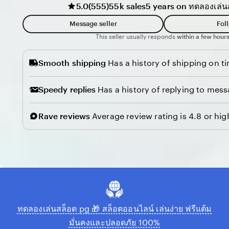
5.0
(555)
55k sales
5 years on ทดลองเล่น
r
i
i
e
Message seller
Fol
l
w
This seller usually responds
within a few hours
l
b
o
Smooth shipping
Has a history of shipping on t
y
C
Speedy replies
Has a history of replying to mess
o
n
Rave reviews
Average review rating is 4.8 or hig
n
y
ทดลองเล่นสล็อต pg 🎁 สล็อตออนไลน์ เล่นง่าย ฟรีแต้ม
มั่นคงและปลอดภัย 100%