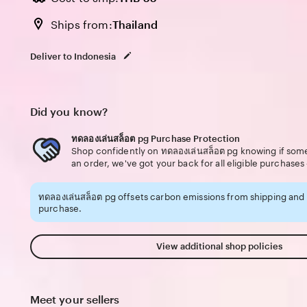
Ships from:
Thailand
Deliver to Indonesia
Did you know?
ทดลองเล่นสล็อต pg Purchase Protection
Shop confidently on ทดลองเล่นสล็อต pg knowing if som
an order, we've got your back for all eligible purchase
ทดลองเล่นสล็อต pg offsets carbon emissions from shipping and
purchase.
View additional shop policies
Meet your sellers