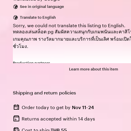
description
See in original language
Translate to English
Sorry, we could not translate this listing to English.
ทดลองเล่นสล็อต pg สัมผัสความสนุกกับเกมพนันและคาสิโนอ
เกมคุณภาพ รางวัลมากมายและบริการที่เป็นเลิศ พร้อมเปิด
ชั่วโมง.
Production partners
Learn more about this item
ทดลองเล่นสล็อต pg makes this item with help from
Paperworks, The Netherlands
View all
Shipping and return policies
Order today to get by
Nov 11-24
Returns accepted
within 14 days
Cost to ship:
THB
55