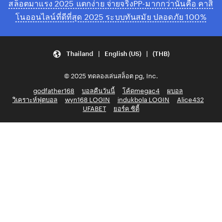
สล็อตมาแรง 2025 แตกง่าย จ่ายจริงPP-มากกว่านั้นคือ คาสิ
โนออนไลน์ที่ดีที่สุด 2025 ระบบทันสมัย ปลอดภัย 100%
Thailand | English (US) | (THB)
© 2025 ทดลองเล่นสล็อต pg, Inc.
godfather168
บอลคืนวันนี้
โค้ดmegac4
ผบอล
วิเคราะห์ฟุตบอล
wyn168 LOGIN
indukbola LOGIN
Alice432
UFABET
ยอร์ค ซิตี้