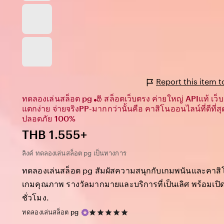
Report this item 
ทดลองเล่นสล็อต pg 🎳 สล็อตเว็บตรง ค่ายใหญ่ APIแท้ เว
แตกง่าย จ่ายจริงPP-มากกว่านั้นคือ คาสิโนออนไลน์ที่ดีที่
ปลอดภัย 100%
Price:
THB 1.555+
ลิงค์ ทดลองเล่นสล็อต pg เป็นทางการ
ทดลองเล่นสล็อต pg สัมผัสความสนุกกับเกมพนันและคาสิโน
เกมคุณภาพ รางวัลมากมายและบริการที่เป็นเลิศ พร้อมเปิ
ชั่วโมง.
5
ทดลองเล่นสล็อต pg
out