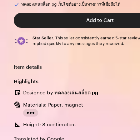
of
ทดลองเล่นสล็อต pg เว็บไซต์อย่างเป็นทางการที่เชื่อถือได้
5
stars
Add to Cart
Star Seller.
This seller consistently earned 5-star revie
replied quickly to any messages they received.
Item details
Highlights
Designed by
ทดลองเล่นสล็อต pg
Materials: Paper, magnet
Read
Height: 8 centimeters
the
full
Translated by Google