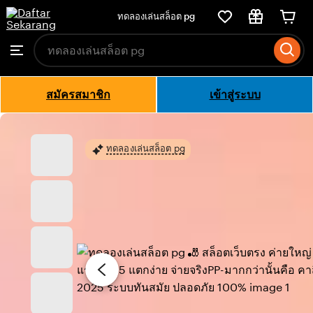
ทดลอง
ทดลองเล่นสล็อต pg
Skip
เล่น
to
Search
Browse
สล็อต
ontent
for
pg
items
or
สมัครสมาชิก
เข้าสู่ระบบ
shops
ทดลองเล่นสล็อต pg