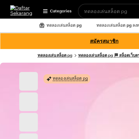
Skip
Search
ทดลอง
to
Categories
for
เล่น
Content
items
สล็อต
or
ทดลองเล่นสล็อต pg
ทดลองเล่นสล็อต pg ลงท
pg
shops
สมัครสมาชิก
ทดลองเล่นสล็อต pg
ทดลองเล่นสล็อต pg 🏁 สล็อตเว็บต
ทดลองเล่นสล็อต pg