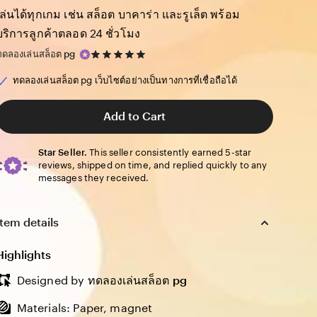
เล่นได้ทุกเกม เช่น สล็อต บาคาร่า และรูเล็ต พร้อม
บริการลูกค้าตลอด 24 ชั่วโมง
5
ทดลองเล่นสล็อต pg
out
of
ทดลองเล่นสล็อต pg เว็บไซต์อย่างเป็นทางการที่เชื่อถือได้
5
stars
Add to Cart
Star Seller.
This seller consistently earned 5-star
reviews, shipped on time, and replied quickly to any
messages they received.
Item details
Highlights
Designed by
ทดลองเล่นสล็อต pg
Materials: Paper, magnet