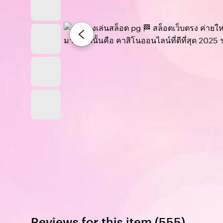
Reviews for this item (555)