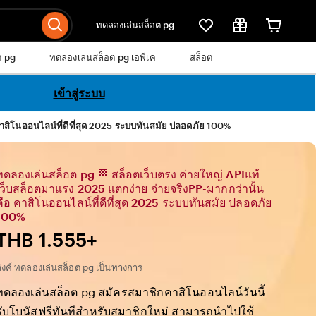
ทดลองเล่นสล็อต pg
ต pg
ทดลองเล่นสล็อต pg เอพีเค
สล็อต
เข้าสู่ระบบ
คาสิโนออนไลน์ที่ดีที่สุด 2025 ระบบทันสมัย ปลอดภัย 100%
ทดลองเล่นสล็อต pg 🏁 สล็อตเว็บตรง ค่ายใหญ่ APIแท้
เว็บสล็อตมาแรง 2025 แตกง่าย จ่ายจริงPP-มากกว่านั้น
คือ คาสิโนออนไลน์ที่ดีที่สุด 2025 ระบบทันสมัย ปลอดภัย
100%
Price:
THB 1.555+
ิงค์ ทดลองเล่นสล็อต pg เป็นทางการ
ทดลองเล่นสล็อต pg สมัครสมาชิกคาสิโนออนไลน์วันนี้
รับโบนัสฟรีทันทีสำหรับสมาชิกใหม่ สามารถนำไปใช้