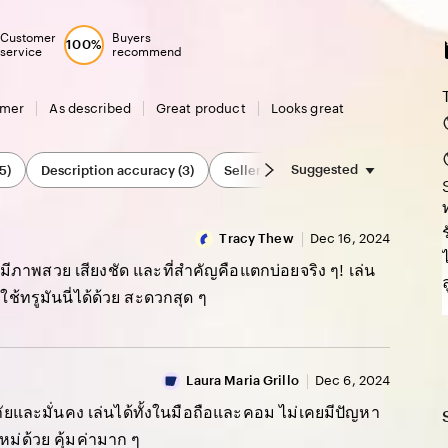
Customer
Buyers
100%
service
recommend
omer
As described
Great product
Looks great
Suggested
5)
Description accuracy (3)
Seller service (2)
Sizing & Fit (1)
Tracy Thew
Dec 16, 2024
ีภาพสวย เสียงชัด และที่สำคัญคือแตกบ่อยจริง ๆ! เล่น
้ทรูมันนี่ได้ด้วย สะดวกสุด ๆ
Laura Maria Grillo
Dec 6, 2024
ภัยและมั่นคง เล่นได้ทั้งในมือถือและคอม ไม่เคยมีปัญหา
ม่ด้วย คุ้มค่ามาก ๆ