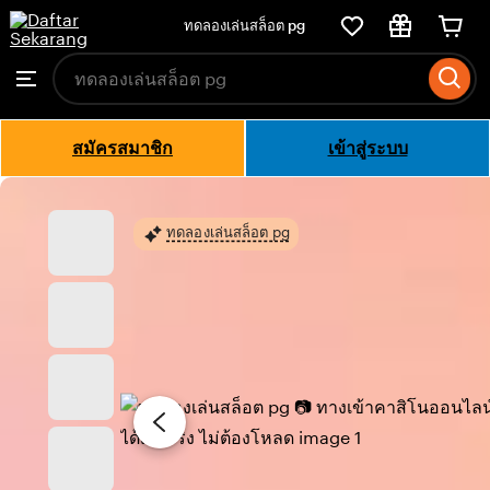
ทดลอง
ทดลองเล่นสล็อต pg
Skip
เล่น
to
Search
Browse
สล็อต
ontent
for
pg
items
or
สมัครสมาชิก
เข้าสู่ระบบ
shops
ทดลองเล่นสล็อต pg