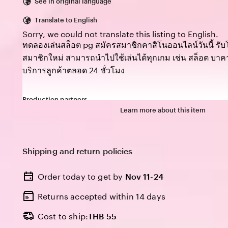
See in original language
Translate to English
Sorry, we could not translate this listing to English.
ทดลองเล่นสล็อต pg สมัครสมาชิกคาสิโนออนไลน์วันนี้ รับโ
สมาชิกใหม่ สามารถนำไปใช้เล่นได้ทุกเกม เช่น สล็อต บาคา
บริการลูกค้าตลอด 24 ชั่วโมง
Production partners
Learn more about this item
ทดลองเล่นสล็อต pg makes this item with help from
Paperworks, The Netherlands
View all
Shipping and return policies
Order today to get by
Nov 11-24
Returns accepted
within 14 days
Cost to ship:
THB
55