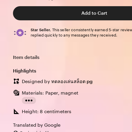
5
stars
Add to Cart
Star Seller.
This seller consistently earned 5-star revie
replied quickly to any messages they received.
Item details
Highlights
Designed by
ทดลองเล่นสล็อต pg
Materials: Paper, magnet
Read
Height: 8 centimeters
the
full
Translated by Google
description