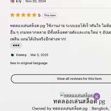
a
v
i
k ly
Nov 20, 2024
c
i
s
y
e
5
t
5
This item
out
T
w
i
of
ทดลองเล่นสล็อต pg ใช้งานง่าย ระบบออโต้เร็วทันใจ ไม่ต
5
h
b
n
stars
อื่น ๆ เกมหลากหลาย มีทั้งสล็อตค่ายดังและเกมใหม่ ๆ อัป
e
y
g
เพลิน แถมได้เงินจริงอีกต่างหาก!
w
L
r
a
e
L
u
v
i
Conny
Mar 5, 2025
r
i
s
See in original language
a
e
t
M
w
i
View all reviews for this item
a
b
n
r
y
g
i
k
r
ทดลองเล่นสล็อต pg
a
l
e
G
y
Owned by ทดลองเล่นสล็อต pg
|
Bangkok, 
v