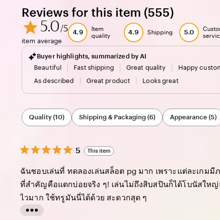
Reviews for this item (555)
5.0
/5
Item
Custo
4.9
4.9
5.0
Shipping
quality
servi
item average
Buyer highlights, summarized by AI
Beautiful
Fast shipping
Great quality
Happy custo
As described
Great product
Looks great
Filter
Quality (10)
Shipping & Packaging (6)
Appearance (5)
by
category
5
5
This item
out
of
ฉันชอบเล่นที่ ทดลองเล่นสล็อต pg มาก เพราะแต่ละเกมมี
5
stars
ที่สำคัญคือแตกบ่อยจริง ๆ! เล่นไม่ถึงสิบสปินก็ได้โบนัสให
ไวมาก ใช้ทรูมันนี่ได้ด้วย สะดวกสุด ๆ
L