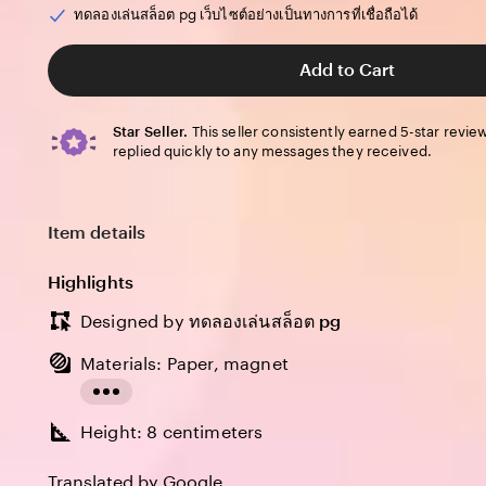
of
ทดลองเล่นสล็อต pg เว็บไซต์อย่างเป็นทางการที่เชื่อถือได้
5
stars
Add to Cart
Star Seller.
This seller consistently earned 5-star revie
replied quickly to any messages they received.
Item details
Highlights
Designed by
ทดลองเล่นสล็อต pg
Materials: Paper, magnet
Read
Height: 8 centimeters
the
full
Translated by Google