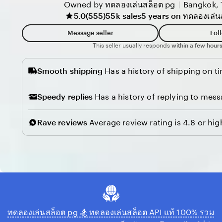
G
y
Owned by ทดลองเล่นสล็อต pg
|
Bangkok, 
v
5.0
(555)
55k sales
5 years on ทดลองเล่น
r
i
i
e
Message seller
Fol
l
w
This seller usually responds
within a few hours
l
b
o
Smooth shipping
Has a history of shipping on t
y
C
Speedy replies
Has a history of replying to mess
o
n
Rave reviews
Average review rating is 4.8 or hig
n
y
ทดลองเล่นสล็อต pg 🏂 ทดลองเล่นสล็อต API แท้ 100% รวม