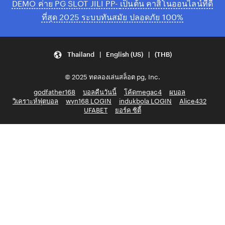
DEMO ค่าย PG SLOT JILI PP- เป็นต้น คาสิโนออนไลน์ที่ดี
ที่สุด 2025 ระบบทันสมัย ปลอดภัย 100%
Thailand | English (US) | (THB)
© 2025 ทดลองเล่นสล็อต pg, Inc.
godfather168
บอลคืนวันนี้
โค้ดmegac4
ผบอล
วิเคราะห์ฟุตบอล
wyn168 LOGIN
indukbola LOGIN
Alice432
UFABET
ยอร์ค ซิตี้