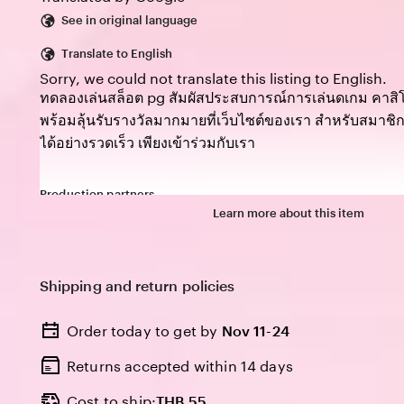
description
See in original language
Translate to English
Sorry, we could not translate this listing to English.
ทดลองเล่นสล็อต pg สัมผัสประสบการณ์การเล่นดเกม คาสิโนอ
พร้อมลุ้นรับรางวัลมากมายที่เว็บไซต์ของเรา สำหรับสมาชิก
ได้อย่างรวดเร็ว เพียงเข้าร่วมกับเรา
Production partners
Learn more about this item
ทดลองเล่นสล็อต pg makes this item with help from
Paperworks, The Netherlands
View all
Shipping and return policies
Order today to get by
Nov 11-24
Returns accepted
within 14 days
Cost to ship:
THB
55