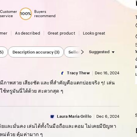
Customer
Buyers
100%
service
recommend
omer
As described
Great product
Looks great
Suggested
5)
Description accuracy (3)
Seller service (2)
Sizing & Fit (1)
Tracy Thew
Dec 16, 2024
ีภาพสวย เสียงชัด และที่สำคัญคือแตกบ่อยจริง ๆ! เล่น
้ทรูมันนี่ได้ด้วย สะดวกสุด ๆ
Laura Maria Grillo
Dec 6, 2024
ภัยและมั่นคง เล่นได้ทั้งในมือถือและคอม ไม่เคยมีปัญหา
ม่ด้วย คุ้มค่ามาก ๆ