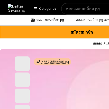
Skip
Search
ทดลอง
to
Categories
for
เล่น
Content
items
สล็อต
or
ทดลองเล่นสล็อต pg
ทดลองเล่นสล็อต pg ลงท
pg
shops
สมัครสมาชิก
ทดลองเล่นส
ทดลองเล่นสล็อต pg