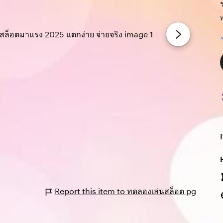
Report this item to ทดลองเล่นสล็อต pg