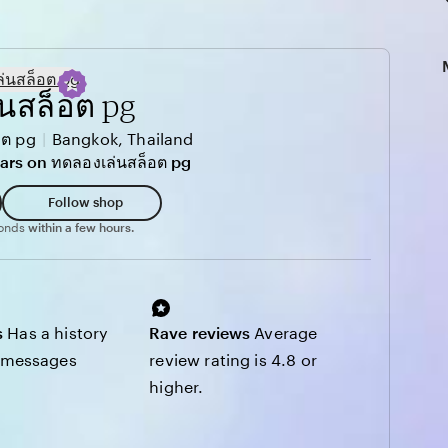
นสล็อต pg
อต pg
|
Bangkok, Thailand
ars on ทดลองเล่นสล็อต pg
Follow shop
ponds
within a few hours.
s
Has a history
Rave reviews
Average
o messages
review rating is 4.8 or
higher.