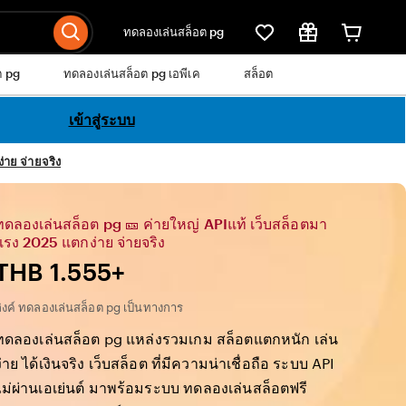
ทดลองเล่นสล็อต pg
ต pg
ทดลองเล่นสล็อต pg เอพีเค
สล็อต
เข้าสู่ระบบ
าย จ่ายจริง
ทดลองเล่นสล็อต pg 🎫 ค่ายใหญ่ APIแท้ เว็บสล็อตมา
แรง 2025 แตกง่าย จ่ายจริง
Price:
THB 1.555+
ิงค์ ทดลองเล่นสล็อต pg เป็นทางการ
ทดลองเล่นสล็อต pg แหล่งรวมเกม สล็อตแตกหนัก เล่น
ง่าย ได้เงินจริง เว็บสล็อต ที่มีความน่าเชื่อถือ ระบบ API
ไม่ผ่านเอเย่นต์ มาพร้อมระบบ ทดลองเล่นสล็อตฟรี