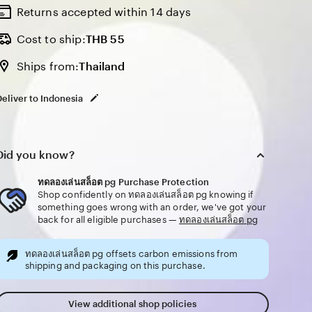
Returns accepted
within 14 days
Cost to ship:
THB
55
Ships from:
Thailand
eliver to Indonesia
Did you know?
ทดลองเล่นสล็อต pg Purchase Protection
Shop confidently on ทดลองเล่นสล็อต pg knowing if
something goes wrong with an order, we've got your
back for all eligible purchases —
ทดลองเล่นสล็อต pg
ทดลองเล่นสล็อต pg offsets carbon emissions from
shipping and packaging on this purchase.
View additional shop policies