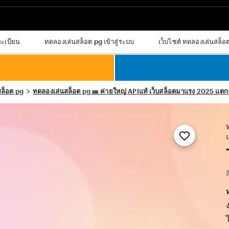
ะเบียน
ทดลองเล่นสล็อต pg เข้าสู่ระบบ
เว็บไซต์ ทดลองเล่นสล็อ
ล็อต pg
ทดลองเล่นสล็อต pg 🎫 ค่ายใหญ่ APIแท้ เว็บสล็อตมาแรง 2025 แตกง่
Add
to
Favorites
ล