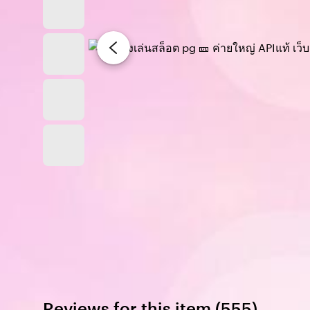
Reviews for this item (555)