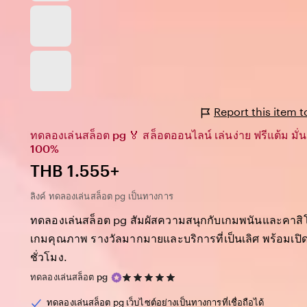
Report this item 
ทดลองเล่นสล็อต pg 🏅 สล็อตออนไลน์ เล่นง่าย ฟรีแต้ม ม
100%
Price:
THB 1.555+
ลิงค์ ทดลองเล่นสล็อต pg เป็นทางการ
ทดลองเล่นสล็อต pg สัมผัสความสนุกกับเกมพนันและคาสิโน
เกมคุณภาพ รางวัลมากมายและบริการที่เป็นเลิศ พร้อมเปิ
ชั่วโมง.
5
ทดลองเล่นสล็อต pg
out
of
ทดลองเล่นสล็อต pg เว็บไซต์อย่างเป็นทางการที่เชื่อถือได้