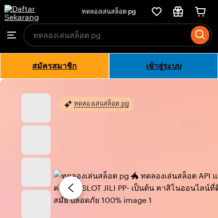
ทดลอง
ทดลองเล่นสล็อต pg
Skip
เล่น
to
Search
Browse
สล็อต
ontent
for
pg
items
or
สมัครสมาชิก
เข้าสู่ระบบ
shops
ทดลองเล่นสล็อต pg