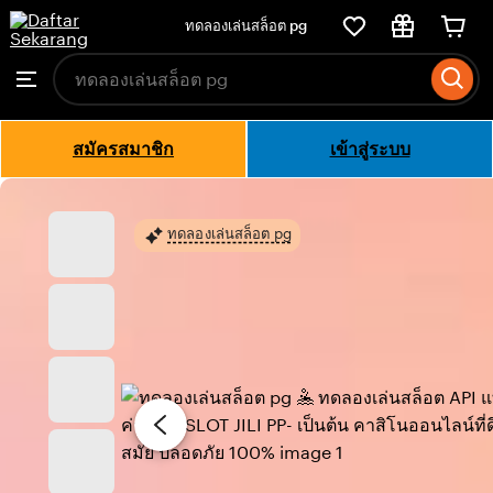
ทดลอง
ทดลองเล่นสล็อต pg
Skip
เล่น
to
Search
Browse
สล็อต
ontent
for
pg
items
or
สมัครสมาชิก
เข้าสู่ระบบ
shops
ทดลองเล่นสล็อต pg