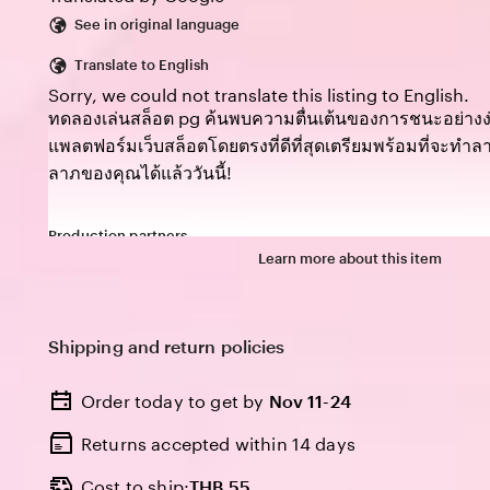
description
See in original language
Translate to English
Sorry, we could not translate this listing to English.
ทดลองเล่นสล็อต pg ค้นพบความตื่นเต้นของการชนะอย่างง่
แพลตฟอร์มเว็บสล็อตโดยตรงที่ดีที่สุดเตรียมพร้อมที่จะทำล
ลาภของคุณได้แล้ววันนี้!
Production partners
Learn more about this item
ทดลองเล่นสล็อต pg makes this item with help from
Paperworks, The Netherlands
View all
Shipping and return policies
Order today to get by
Nov 11-24
Returns accepted
within 14 days
Cost to ship:
THB
55