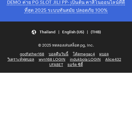
DEMO ค่าย PG SLOT JILI PP- เป็นต้น คาสิโนออนไลน์ที่ดี
ที่สุด 2025 ระบบทันสมัย ปลอดภัย 100%
Thailand | English (US) | (THB)
© 2025 ทดลองเล่นสล็อต pg, Inc.
godfather168
บอลคืนวันนี้
โค้ดmegac4
ผบอล
วิเคราะห์ฟุตบอล
wyn168 LOGIN
indukbola LOGIN
Alice432
UFABET
ยอร์ค ซิตี้