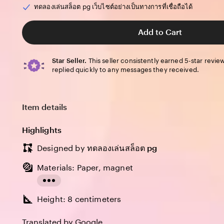
of
ทดลองเล่นสล็อต pg เว็บไซต์อย่างเป็นทางการที่เชื่อถือได้
5
stars
Add to Cart
Star Seller.
This seller consistently earned 5-star revie
replied quickly to any messages they received.
Item details
Highlights
Designed by
ทดลองเล่นสล็อต pg
Materials: Paper, magnet
Read
Height: 8 centimeters
the
full
Translated by Google