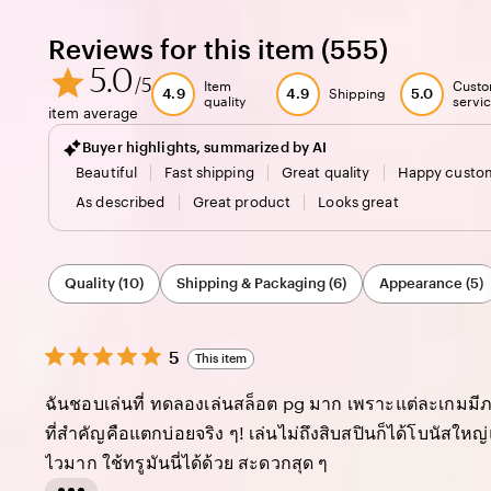
Reviews for this item (555)
5.0
/5
Item
Custo
4.9
4.9
5.0
Shipping
quality
servi
item average
Buyer highlights, summarized by AI
Beautiful
Fast shipping
Great quality
Happy custo
As described
Great product
Looks great
Filter
Quality (10)
Shipping & Packaging (6)
Appearance (5)
by
category
5
5
This item
out
of
ฉันชอบเล่นที่ ทดลองเล่นสล็อต pg มาก เพราะแต่ละเกมมี
5
stars
ที่สำคัญคือแตกบ่อยจริง ๆ! เล่นไม่ถึงสิบสปินก็ได้โบนัสให
ไวมาก ใช้ทรูมันนี่ได้ด้วย สะดวกสุด ๆ