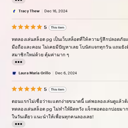
L
i
Tracy Thew
Dec 16, 2024
s
5
t
5
This item
out
i
of
ทดลองเล่นสล็อต pg เป็นเว็บสล็อตที่ให้ความรู้สึกปลอดภัยแล
5
n
stars
มือถือและคอม ไม่เคยมีปัญหาเลย โบนัสแจกทุกวัน แถมยัง
g
สมาชิกใหม่ด้วย คุ้มค่ามาก ๆ
r
e
L
v
i
Laura Maria Grillo
Dec 6, 2024
i
s
e
5
t
5
This item
out
w
i
of
ตอนแรกไม่เชื่อว่าจะแตกง่ายขนาดนี้ แต่พอลองเล่นดูแล้วต
5
b
n
stars
ทดลองเล่นสล็อต pg ไม่ทำให้ผิดหวัง แจ็กพอตออกบ่อยมาก 
y
g
ในวันเดียว แนะนำให้เพื่อนทุกคนลองเลย!
T
r
r
e
L