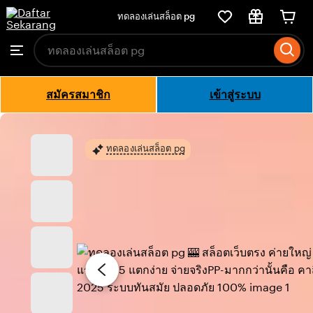
ทดลอง
ทดลองเล่นสล็อต pg
Skip
เล่น
to
Search
Browse
สล็อต
ontent
for
pg
items
or
สมัครสมาชิก
เข้าสู่ระบบ
shops
ทดลองเล่นสล็อต pg