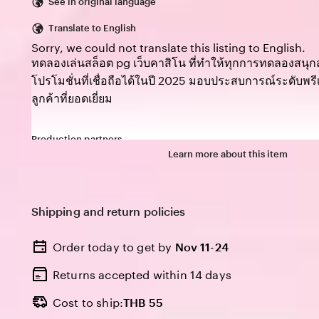
See in original language
Translate to English
Sorry, we could not translate this listing to English.
ทดลองเล่นสล็อต pg เว็บคาสิโน ที่ทำให้ทุกการทดลองสนุกส
โปรโมชั่นที่เชื่อถือได้ในปี 2025 มอบประสบการณ์ระดับพรี
ลูกค้าที่ยอดเยี่ยม
Production partners
Learn more about this item
ทดลองเล่นสล็อต pg makes this item with help from
Paperworks, The Netherlands
View all
Shipping and return policies
Order today to get by
Nov 11-24
Returns accepted
within 14 days
Cost to ship:
THB
55