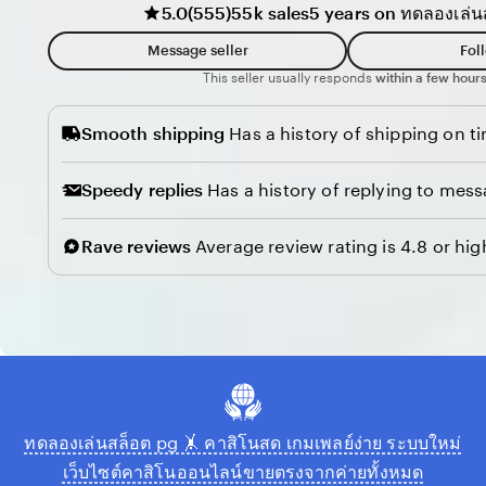
5.0
(555)
55k sales
5 years on ทดลองเล่น
r
i
i
e
Message seller
Fol
l
w
This seller usually responds
within a few hours
l
b
o
Smooth shipping
Has a history of shipping on t
y
C
Speedy replies
Has a history of replying to mess
o
n
Rave reviews
Average review rating is 4.8 or hig
n
y
ทดลองเล่นสล็อต pg 🤸 คาสิโนสด เกมเพลย์ง่าย ระบบใหม่
เว็บไซต์คาสิโนออนไลน์ขายตรงจากค่ายทั้งหมด