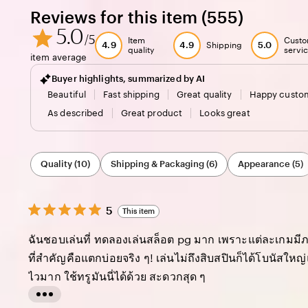
Reviews for this item (555)
5.0
/5
Item
Custo
4.9
4.9
5.0
Shipping
quality
servi
item average
Buyer highlights, summarized by AI
Beautiful
Fast shipping
Great quality
Happy custo
As described
Great product
Looks great
Filter
Quality (10)
Shipping & Packaging (6)
Appearance (5)
by
category
5
5
This item
out
of
ฉันชอบเล่นที่ ทดลองเล่นสล็อต pg มาก เพราะแต่ละเกมมี
5
stars
ที่สำคัญคือแตกบ่อยจริง ๆ! เล่นไม่ถึงสิบสปินก็ได้โบนัสให
ไวมาก ใช้ทรูมันนี่ได้ด้วย สะดวกสุด ๆ
L