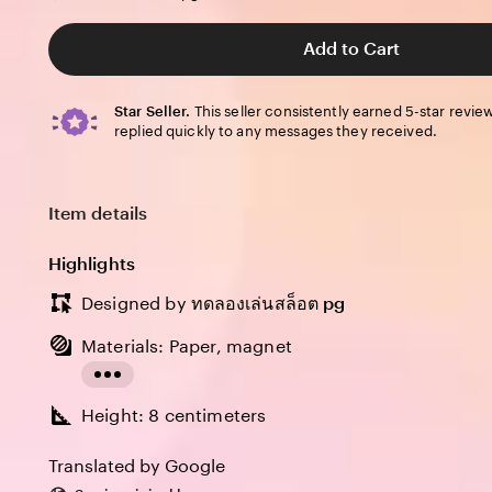
5
stars
Add to Cart
Star Seller.
This seller consistently earned 5-star revie
replied quickly to any messages they received.
Item details
Highlights
Designed by
ทดลองเล่นสล็อต pg
Materials: Paper, magnet
Read
Height: 8 centimeters
the
full
Translated by Google
description